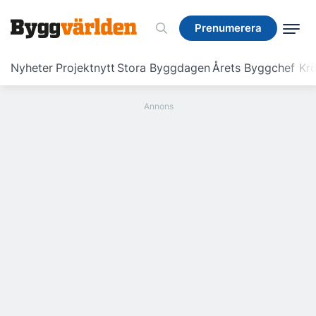
Prenumerera
Prenumerera
Nyheter
Projektnytt
Stora Byggdagen
Årets Byggchef
Krö