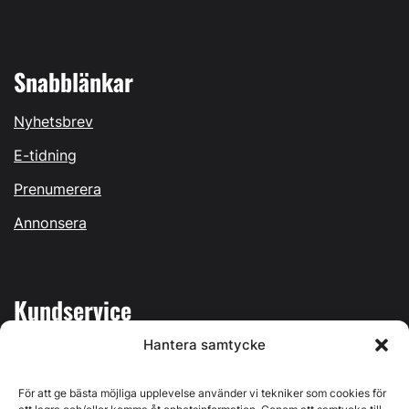
Snabblänkar
Nyhetsbrev
E-tidning
Prenumerera
Annonsera
Kundservice
Hantera samtycke
Mina sidor
Kontakta oss
För att ge bästa möjliga upplevelse använder vi tekniker som cookies för