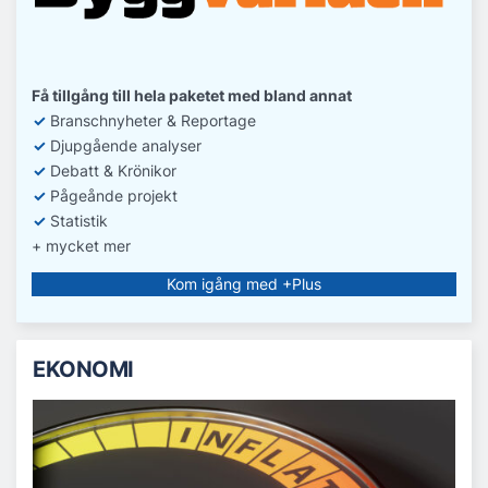
Få tillgång till hela paketet med bland annat
✓
Branschnyheter & Reportage
✓
D
jupgående analyser
✓
Debatt
& Krönikor
✓
Pågeånde projekt
✓
Statistik
+ mycket mer
Kom igång med +Plus
EKONOMI