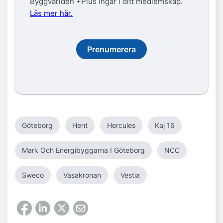
Byggvarlden +Plus ingår i ditt medlemskap.
Läs mer här.
Prenumerera
Göteborg
Hent
Hercules
Kaj 16
Mark Och Energibyggarna I Göteborg
NCC
Sweco
Vasakronan
Vestia