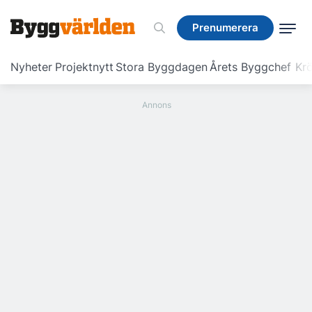
Prenumerera
Prenumerera
Nyheter
Projektnytt
Stora Byggdagen
Årets Byggchef
Krö