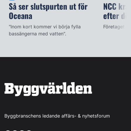
Så ser slutspurten ut för
NCC kräv
Oceana
efter dö
"Inom kort kommer vi börja fylla
Företaget ac
bassängerna med vatten".
Byggbranschens ledande affärs- & nyhetsforum