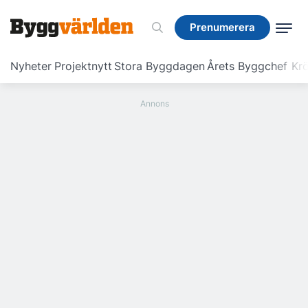
Prenumerera
Prenumerera
Nyheter
Projektnytt
Stora Byggdagen
Årets Byggchef
Krö