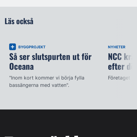
Läs också
BYGGPROJEKT
NYHETER
Så ser slutspurten ut för
NCC kräv
Oceana
efter dö
"Inom kort kommer vi börja fylla
Företaget ac
bassängerna med vatten".