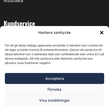
Annonsera
Kundservice
Hantera samtycke
Mina sidor
Kontakta oss
För att ge bästa möjliga upplevelse använder vi tekniker som cookies för
att lagra och/eller komma åt enhetsinformation. Genom att samtycke till
dessa tekniker kan vi behandla data som surfbeteende eller unika ID:n på
denna webbplats. Att inte samtycka eller återkalla samtycke kan
påverka vissa funktioner negativt.
Byggvärlden produceras av
Svenska Media i Ljusdal AB
,
Östernäsvägen 1, 827 32 Ljusdal, org.nr: 556625-6425 -
Acceptera
Ansvarig utgivare: Henrik Ekberg. Innehållet på denna
webbplats är upphovsrättsligt skyddat. Ange källa vid citering.
Förneka
Byggvärlden är en del av
Marknadsdatagruppen
.
Policy för datahantering, integritet och cookies
Visa inställningar