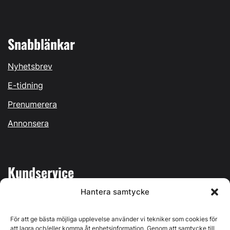
Snabblänkar
Nyhetsbrev
E-tidning
Prenumerera
Annonsera
Kundservice
Hantera samtycke
Mina sidor
Kontakta oss
För att ge bästa möjliga upplevelse använder vi tekniker som cookies för
att lagra och/eller komma åt enhetsinformation. Genom att samtycke till