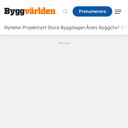
Prenumerera
Prenumerera
Nyheter
Projektnytt
Stora Byggdagen
Årets Byggchef
Krö