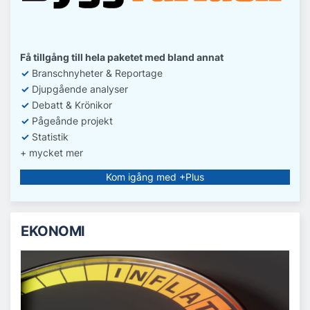
Få tillgång till hela paketet med bland annat
✓
Branschnyheter & Reportage
✓
D
jupgående analyser
✓
Debatt
& Krönikor
✓
Pågeånde projekt
✓
Statistik
+ mycket mer
Kom igång med +Plus
EKONOMI