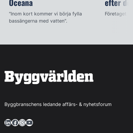
Oceana
efter dö
"Inom kort kommer vi börja fylla
Företaget ac
bassängerna med vatten".
Byggbranschens ledande affärs- & nyhetsforum
LinkedIn
Facebook
Instagram
YouTube