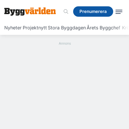
Prenumerera
Prenumerera
Nyheter
Projektnytt
Stora Byggdagen
Årets Byggchef
Krö