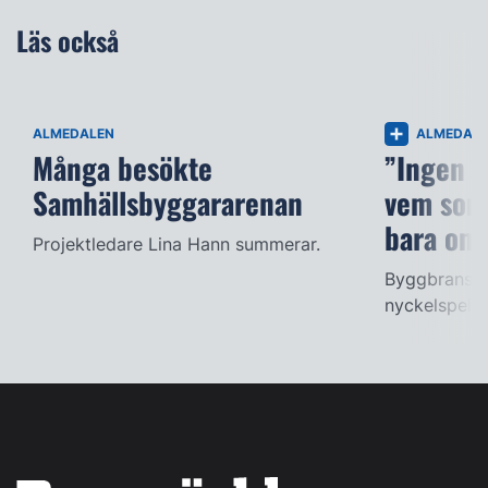
Läs också
ALMEDALEN
ALMEDAL
Många besökte
”Ingen k
Samhällsbyggararenan
vem som
bara om 
Projektledare Lina Hann summerar.
Byggbransch
nyckelspelare