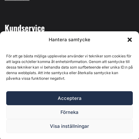
Kundservice
Hantera samtycke
Mina sidor
Kontakta oss
För att ge bästa möjliga upplevelse använder vi tekniker som cookies för
att lagra och/eller komma åt enhetsinformation. Genom att samtycke till
dessa tekniker kan vi behandla data som surfbeteende eller unika ID:n på
denna webbplats. Att inte samtycka eller återkalla samtycke kan
påverka vissa funktioner negativt.
Byggvärlden produceras av
Svenska Media i Ljusdal AB
,
Östernäsvägen 1, 827 32 Ljusdal, org.nr: 556625-6425 -
Acceptera
Ansvarig utgivare: Henrik Ekberg. Innehållet på denna
webbplats är upphovsrättsligt skyddat. Ange källa vid citering.
Förneka
Byggvärlden är en del av
Marknadsdatagruppen
.
Policy för datahantering, integritet och cookies
Visa inställningar