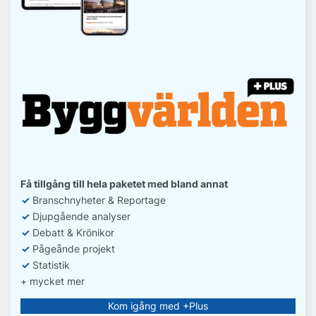
Få tillgång till hela paketet med bland annat
✓
Branschnyheter & Reportage
✓
D
jupgående analyser
✓
Debatt
& Krönikor
✓
Pågeånde projekt
✓
Statistik
+ mycket mer
Kom igång med +Plus