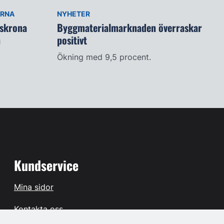
ARNA
NYHETER
lskrona
Byggmaterialmarknaden överraskar
n
positivt
Ökning med 9,5 procent.
Kundservice
Mina sidor
Kontakta oss