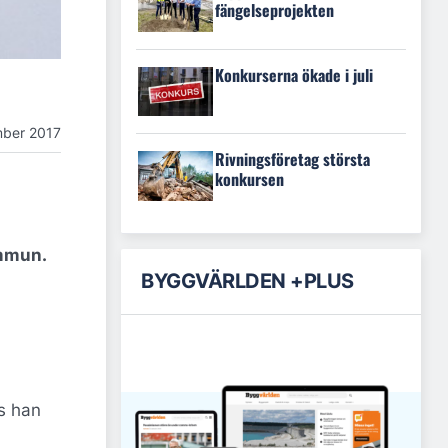
fängelseprojekten
Konkurserna ökade i juli
mber 2017
Rivningsföretag största
konkursen
ommun.
BYGGVÄRLDEN +PLUS
s han