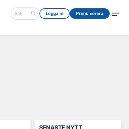
Logga in
Prenumerera
Logga in
Prenumerera
SENASTE NYTT