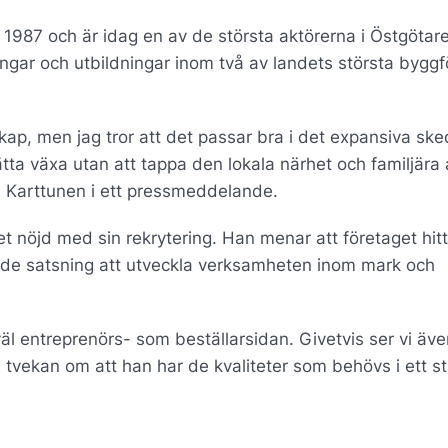
n 1987 och är idag en av de största aktörerna i Östgötar
ingar och utbildningar inom två av landets största bygg
skap, men jag tror att det passar bra i det expansiva sk
ätta växa utan att tappa den lokala närhet och familjära
j Karttunen i ett pressmeddelande.
 nöjd med sin rekrytering. Han menar att företaget hit
de satsning att utveckla verksamheten inom mark och
äl entreprenörs- som beställarsidan. Givetvis ser vi äve
 tvekan om att han har de kvaliteter som behövs i ett st