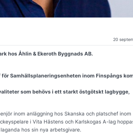
20 septe
Mark hos Åhlin & Ekeroth Byggnads AB.
f för Samhällsplaneringsenheten inom Finspångs k
valiteter som behövs i ett starkt östgötskt lagbygge,
genjör inom anläggning hos Skanska och platschef inom
keyspelare i Vita Hästens och Karlskogas A-lag hoppa
laganda hos sin nya arbetsgivare.