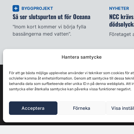
BYGGPROJEKT
NYHETER
Så ser slutspurten ut för Oceana
NCC krävs 
dödsolyck
"Inom kort kommer vi börja fylla
bassängerna med vatten".
Företaget 
Hantera samtycke
För att ge bästa möjliga upplevelse använder vi tekniker som cookies för at
och/eller komma åt enhetsinformation. Genom att samtycke till dessa tekni
behandla data som surfbeteende eller unika ID:n på denna webbplats. Att i
samtycka eller återkalla samtycke kan påverka vissa funktioner negativt.
Acceptera
Förneka
Visa instä
Byggbranschens ledande affärs- & nyhetsforum