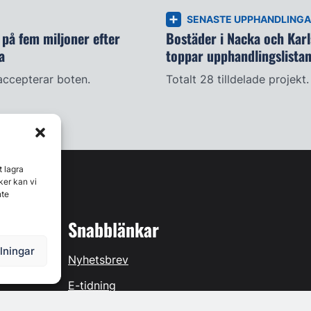
SENASTE UPPHANDLING
på fem miljoner efter
Bostäder i Nacka och Kar
a
toppar upphandlingslista
accepterar boten.
Totalt 28 tilldelade projekt.
t lagra
ker kan vi
nte
Snabblänkar
llningar
Nyhetsbrev
E-tidning