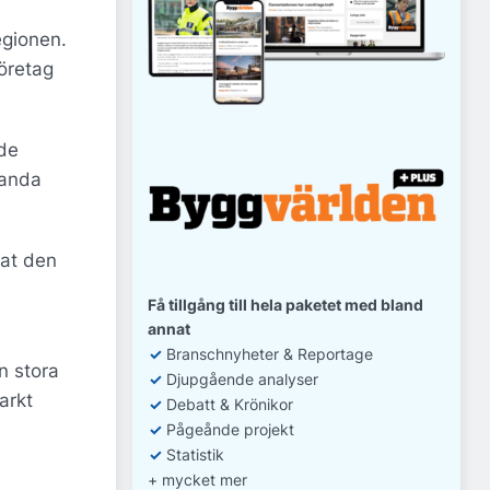
egionen.
företag
ede
 anda
tat den
Få tillgång till hela paketet med bland
annat
✓
Branschnyheter & Reportage
n stora
✓
D
jupgående analyser
arkt
✓
Debatt
& Krönikor
✓
Pågeånde projekt
✓
Statistik
+ mycket mer