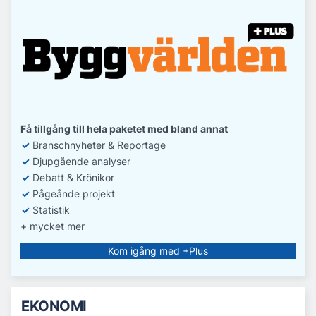
Få tillgång till hela paketet med bland annat
✓
Branschnyheter & Reportage
✓
D
jupgående analyser
✓
Debatt
& Krönikor
✓
Pågeånde projekt
✓
Statistik
+ mycket mer
Kom igång med +Plus
EKONOMI