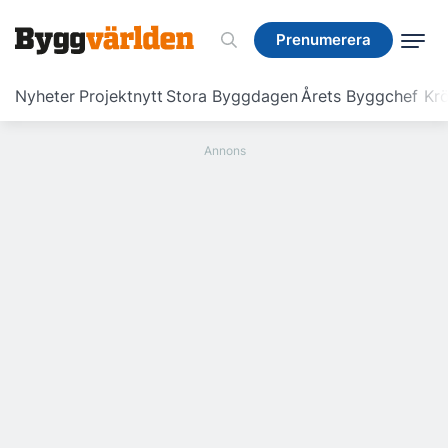
Prenumerera
Prenumerera
Nyheter
Projektnytt
Stora Byggdagen
Årets Byggchef
Krö