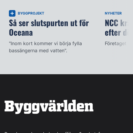
BYGGPROJEKT
NYHETER
Så ser slutspurten ut för
NCC kräv
Oceana
efter dö
"Inom kort kommer vi börja fylla
Företaget ac
bassängerna med vatten".