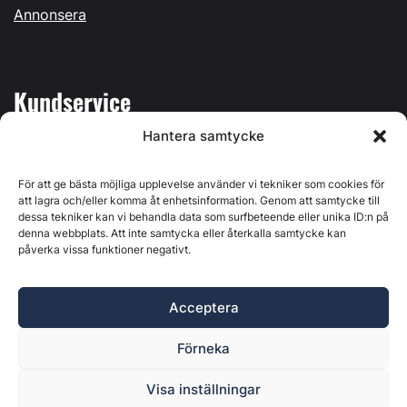
Annonsera
Kundservice
Hantera samtycke
Mina sidor
Kontakta oss
För att ge bästa möjliga upplevelse använder vi tekniker som cookies för
att lagra och/eller komma åt enhetsinformation. Genom att samtycke till
dessa tekniker kan vi behandla data som surfbeteende eller unika ID:n på
denna webbplats. Att inte samtycka eller återkalla samtycke kan
påverka vissa funktioner negativt.
Byggvärlden produceras av
Svenska Media i Ljusdal AB
,
Östernäsvägen 1, 827 32 Ljusdal, org.nr: 556625-6425 -
Acceptera
Ansvarig utgivare: Henrik Ekberg. Innehållet på denna
webbplats är upphovsrättsligt skyddat. Ange källa vid citering.
Förneka
Byggvärlden är en del av
Marknadsdatagruppen
.
Policy för datahantering, integritet och cookies
Visa inställningar