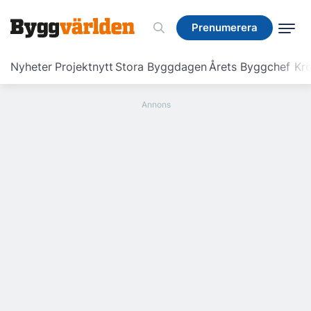
Prenumerera
Prenumerera
Nyheter
Projektnytt
Stora Byggdagen
Årets Byggchef
Krö