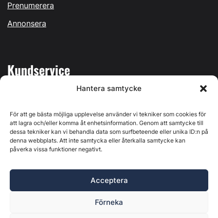
Prenumerera
Annonsera
Kundservice
Hantera samtycke
Mina sidor
Kontakta oss
För att ge bästa möjliga upplevelse använder vi tekniker som cookies för
att lagra och/eller komma åt enhetsinformation. Genom att samtycke till
dessa tekniker kan vi behandla data som surfbeteende eller unika ID:n på
denna webbplats. Att inte samtycka eller återkalla samtycke kan
påverka vissa funktioner negativt.
Byggvärlden produceras av
Svenska Media i Ljusdal AB
,
Östernäsvägen 1, 827 32 Ljusdal, org.nr: 556625-6425 -
Acceptera
Ansvarig utgivare: Henrik Ekberg. Innehållet på denna
webbplats är upphovsrättsligt skyddat. Ange källa vid citering.
Förneka
Byggvärlden är en del av
Marknadsdatagruppen
.