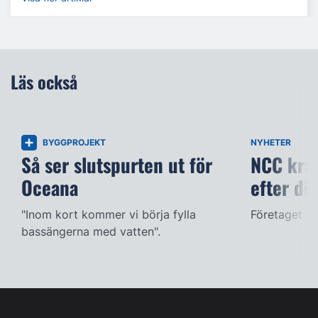
Läs också
BYGGPROJEKT
NYHETER
Så ser slutspurten ut för
NCC kräv
Oceana
efter dö
"Inom kort kommer vi börja fylla
Företaget ac
bassängerna med vatten".