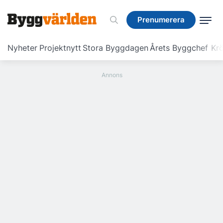
Prenumerera
Prenumerera
Nyheter
Projektnytt
Stora Byggdagen
Årets Byggchef
Krö