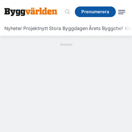
Prenumerera
Prenumerera
Nyheter
Projektnytt
Stora Byggdagen
Årets Byggchef
Krö