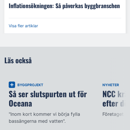
Inflationsökningen: Så påverkas byggbranschen
Visa fler artiklar
Läs också
BYGGPROJEKT
NYHETER
Så ser slutspurten ut för
NCC kräv
Oceana
efter dö
"Inom kort kommer vi börja fylla
Företaget ac
bassängerna med vatten".