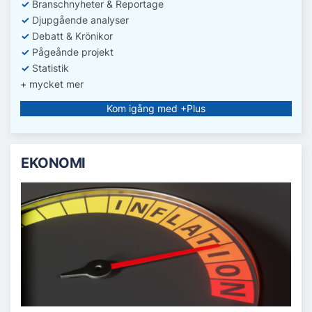
✓
Branschnyheter & Reportage
✓
D
jupgående analyser
✓
Debatt
& Krönikor
✓
Pågeånde projekt
✓
Statistik
+ mycket mer
Kom igång med +Plus
EKONOMI