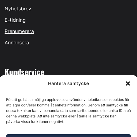
Nyhetsbrev
E-tidning
Prenumerera
Annonsera
Kundservice
Hantera samtycke
Mina sidor
Kontakta oss
För att ge bästa möjliga upplevelse använder vi tekniker som cookies för
att lagra och/eller komma åt enhetsinformation. Genom att samtycke till
dessa tekniker kan vi behandla data som surfbeteende eller unika ID:n på
denna webbplats. Att inte samtycka eller återkalla samtycke kan
påverka vissa funktioner negativt.
Byggvärlden produceras av
Svenska Media i Ljusdal AB
,
Östernäsvägen 1, 827 32 Ljusdal, org.nr: 556625-6425 -