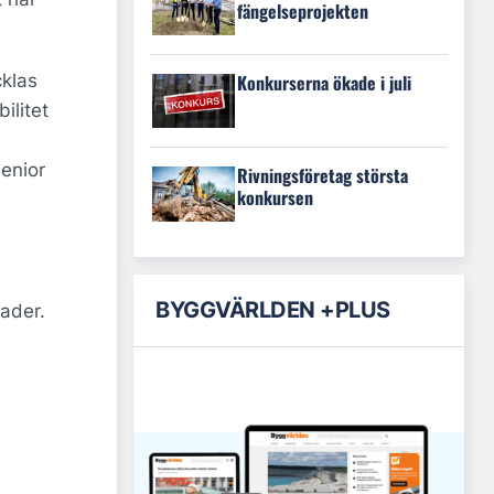
fängelseprojekten
Konkurserna ökade i juli
cklas
ilitet
enior
Rivningsföretag största
konkursen
BYGGVÄRLDEN +PLUS
ader.