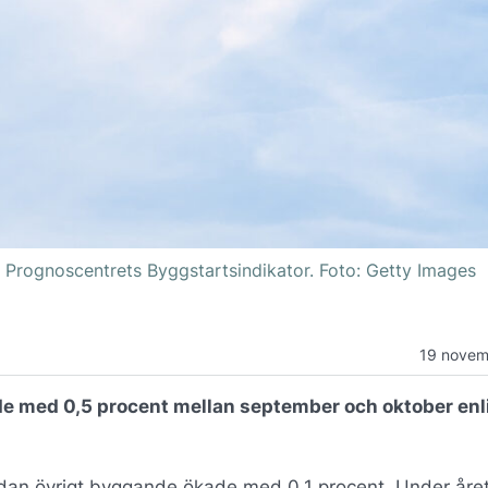
t Prognoscentrets Byggstartsindikator. Foto: Getty Images
19 novem
e med 0,5 procent mellan september och oktober enl
an övrigt byggande ökade med 0,1 procent. Under året