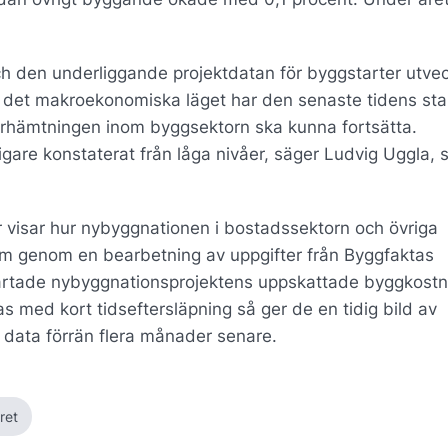
ch den underliggande projektdatan för byggstarter utve
ler det makroekonomiska läget har den senaste tidens stab
erhämtningen inom byggsektorn ska kunna fortsätta.
are konstaterat från låga nivåer, säger Ludvig Uggla, s
 visar hur nybyggnationen i bostadssektorn och övriga
fram genom en bearbetning av uppgifter från Byggfaktas
rtade nybyggnationsprojektens uppskattade byggkostn
s med kort tidseftersläpning så ger de en tidig bild av
 data förrän flera månader senare.
ret