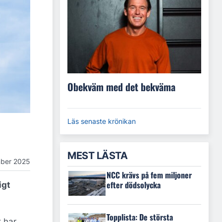
Obekväm med det bekväma
Läs senaste krönikan
MEST LÄSTA
ber 2025
NCC krävs på fem miljoner
efter dödsolycka
igt
Topplista: De största
 har