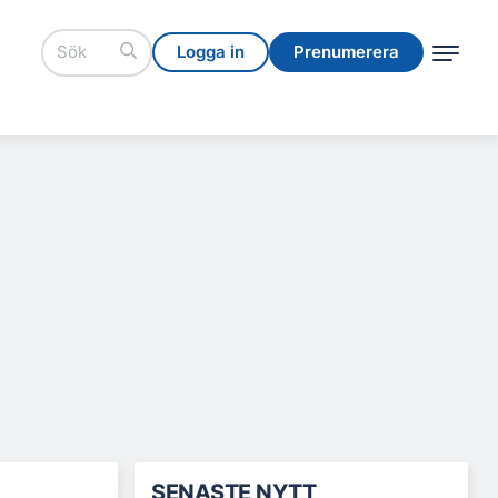
Logga in
Prenumerera
Logga in
Prenumerera
SENASTE NYTT