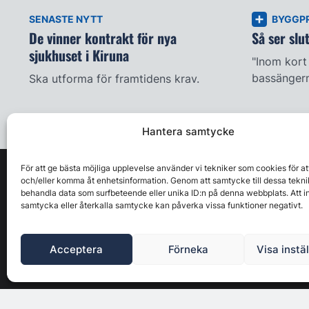
SENASTE NYTT
BYGGP
De vinner kontrakt för nya
Så ser slu
sjukhuset i Kiruna
"Inom kort
bassängern
Ska utforma för framtidens krav.
Hantera samtycke
För att ge bästa möjliga upplevelse använder vi tekniker som cookies för at
och/eller komma åt enhetsinformation. Genom att samtycke till dessa tekni
behandla data som surfbeteende eller unika ID:n på denna webbplats. Att i
samtycka eller återkalla samtycke kan påverka vissa funktioner negativt.
Acceptera
Förneka
Visa instä
Byggbranschens ledande affärs- & nyhetsforum