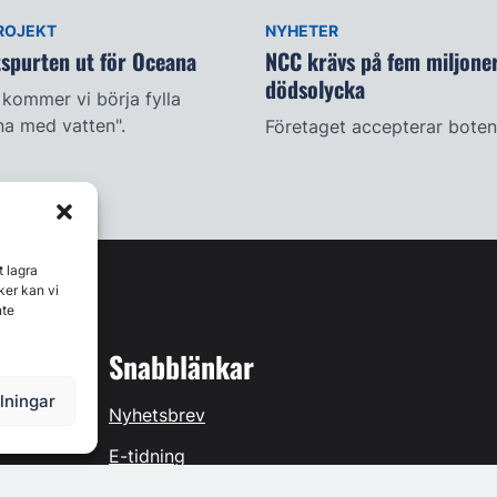
ROJEKT
NYHETER
tspurten ut för Oceana
NCC krävs på fem miljoner
dödsolycka
 kommer vi börja fylla
a med vatten".
Företaget accepterar boten
t lagra
ker kan vi
nte
Snabblänkar
llningar
Nyhetsbrev
E-tidning