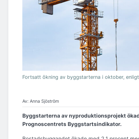
Fortsatt ökning av byggstarterna i oktober, enlig
Av: Anna Sjöström
Byggstarterna av nyproduktionsprojekt ökad
Prognoscentrets Byggstartsindikator.
Bostadsbyggandet ökade med 2,1 procent med