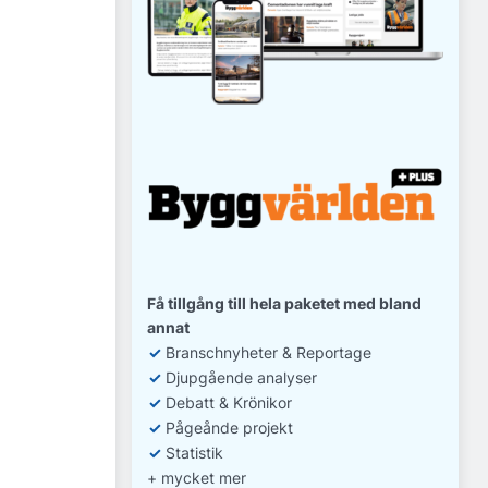
Få tillgång till hela paketet med bland
annat
✓
Branschnyheter & Reportage
✓
D
jupgående analyser
✓
Debatt
& Krönikor
✓
Pågeånde projekt
✓
Statistik
+ mycket mer