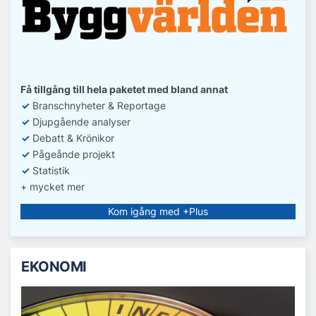
Få tillgång till hela paketet med bland annat
✓
Branschnyheter & Reportage
✓
D
jupgående analyser
✓
Debatt
& Krönikor
✓
Pågeånde projekt
✓
Statistik
+ mycket mer
Kom igång med +Plus
EKONOMI