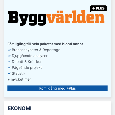
Få tillgång till hela paketet med bland annat
✓
Branschnyheter & Reportage
✓
D
jupgående analyser
✓
Debatt
& Krönikor
✓
Pågeånde projekt
✓
Statistik
+ mycket mer
Kom igång med +Plus
EKONOMI