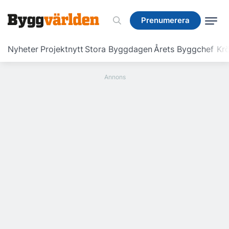
Prenumerera
Prenumerera
Nyheter
Projektnytt
Stora Byggdagen
Årets Byggchef
Krö