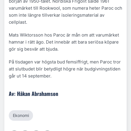
början av 1950-talet. Nordiska Frigolit sålde 1961
varumärket till Rookwool, som numera heter Paroc och
som inte längre tillverkar isoleringsmaterial av
cellplast.
Mats Wiktorsson hos Paroc är mån om att varumärket
hamnar i rätt ägo. Det innebär att bara seriösa köpare
gör sig besvär att bjuda.
På tisdagen var högsta bud femsiffrigt, men Paroc tror
att slutbudet blir betydligt högre när budgivningstiden
går ut 14 september.
Av: Håkan Abrahamson
Ekonomi