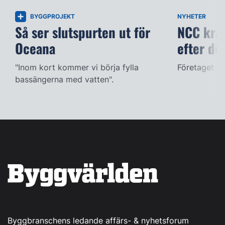
BYGGPROJEKT
NYHETER
Så ser slutspurten ut för
NCC kräv
Oceana
efter dö
"Inom kort kommer vi börja fylla
Företaget ac
bassängerna med vatten".
Byggbranschens ledande affärs- & nyhetsforum