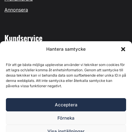
Annonsera
Kundservice
Hantera samtycke
Mina sidor
Kontakta oss
För att ge bästa möjliga upplevelse använder vi tekniker som cookies för
att lagra och/eller komma åt enhetsinformation. Genom att samtycke till
dessa tekniker kan vi behandla data som surfbeteende eller unika ID:n på
denna webbplats. Att inte samtycka eller återkalla samtycke kan
påverka vissa funktioner negativt.
Byggvärlden produceras av
Svenska Media i Ljusdal AB
,
Östernäsvägen 1, 827 32 Ljusdal, org.nr: 556625-6425 -
Acceptera
Ansvarig utgivare: Henrik Ekberg. Innehållet på denna
webbplats är upphovsrättsligt skyddat. Ange källa vid citering.
Förneka
Byggvärlden är en del av
Marknadsdatagruppen
.
Policy för datahantering, integritet och cookies
Visa inställningar