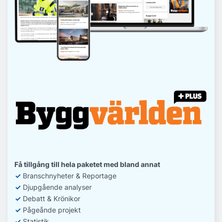
Få tillgång till hela paketet med bland annat
✓
Branschnyheter & Reportage
✓
D
jupgående analyser
✓
Debatt
& Krönikor
✓
Pågeånde projekt
✓
Statistik