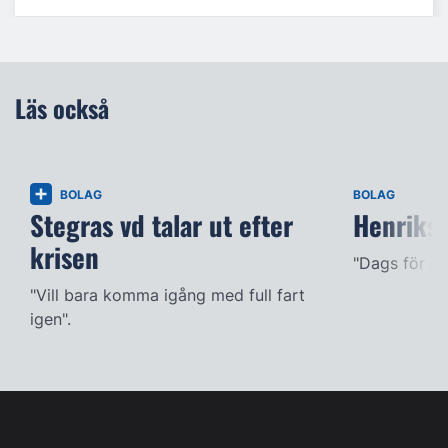
Läs också
BOLAG
BOLAG
Stegras vd talar ut efter
Henriks
krisen
"Dags för mig
"Vill bara komma igång med full fart
igen".