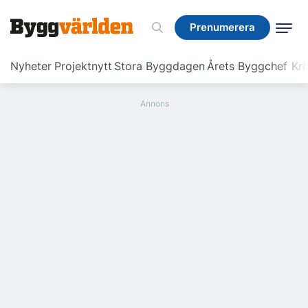
Prenumerera
Prenumerera
Nyheter
Projektnytt
Stora Byggdagen
Årets Byggchef
Krö