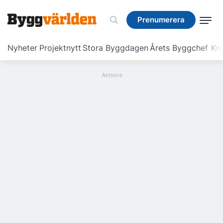
Prenumerera
Prenumerera
Nyheter
Projektnytt
Stora Byggdagen
Årets Byggchef
Krö