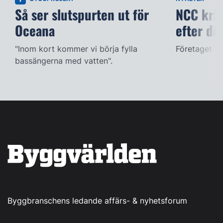
Så ser slutspurten ut för
NCC kräv
Oceana
efter dö
"Inom kort kommer vi börja fylla
Företaget ac
bassängerna med vatten".
Byggbranschens ledande affärs- & nyhetsforum