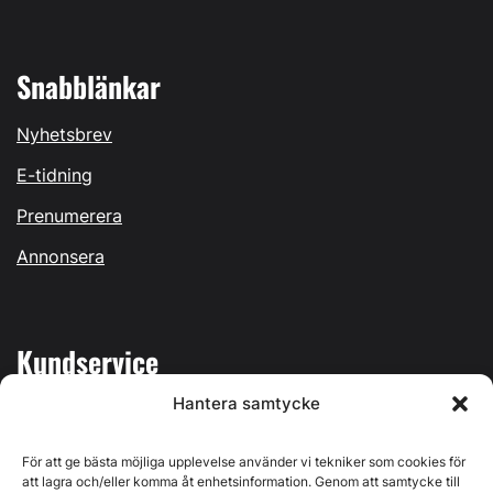
Snabblänkar
Nyhetsbrev
E-tidning
Prenumerera
Annonsera
Kundservice
Hantera samtycke
Mina sidor
Kontakta oss
För att ge bästa möjliga upplevelse använder vi tekniker som cookies för
att lagra och/eller komma åt enhetsinformation. Genom att samtycke till