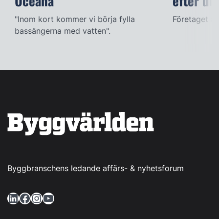
Oceana
efter dö
"Inom kort kommer vi börja fylla
Företaget ac
bassängerna med vatten".
Byggbranschens ledande affärs- & nyhetsforum
LinkedIn
Facebook
Instagram
YouTube