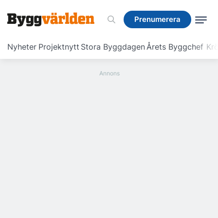
Prenumerera
Prenumerera
Nyheter
Projektnytt
Stora Byggdagen
Årets Byggchef
Krö