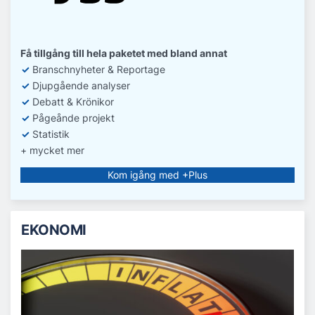
Få tillgång till hela paketet med bland annat
✓
Branschnyheter & Reportage
✓
D
jupgående analyser
✓
Debatt
& Krönikor
✓
Pågeånde projekt
✓
Statistik
+ mycket mer
Kom igång med +Plus
EKONOMI