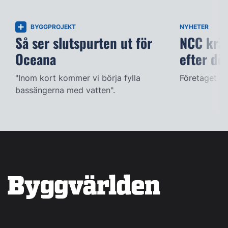
BYGGPROJEKT
NYHETER
Så ser slutspurten ut för
NCC kräv
Oceana
efter dö
"Inom kort kommer vi börja fylla
Företaget ac
bassängerna med vatten".