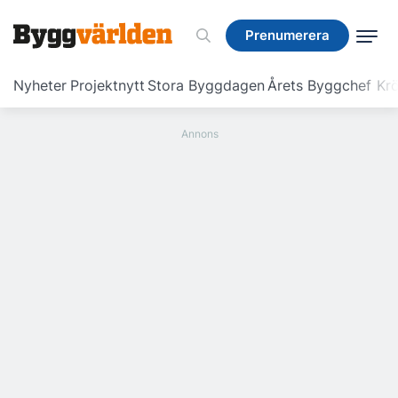
Prenumerera
Prenumerera
Nyheter
Projektnytt
Stora Byggdagen
Årets Byggchef
Krö