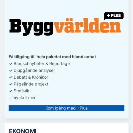
Få tillgång till hela paketet med bland annat
✓
Branschnyheter & Reportage
✓
D
jupgående analyser
✓
Debatt
& Krönikor
✓
Pågeånde projekt
✓
Statistik
+ mycket mer
Kom igång med +Plus
EKONOMI