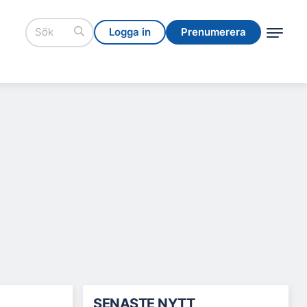
Logga in
Prenumerera
Logga in
Prenumerera
SENASTE NYTT