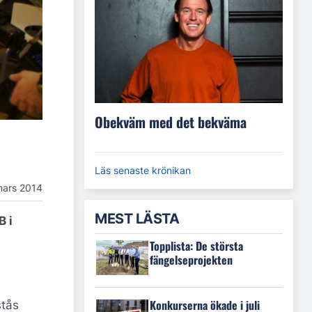
Obekväm med det bekväma
Läs senaste krönikan
mars 2014
MEST LÄSTA
B i
Topplista: De största
fängelseprojekten
Konkurserna ökade i juli
stås