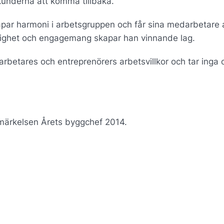
r kunderna att komma tillbaka.
ar harmoni i arbetsgruppen och får sina medarbetare 
ktighet och engagemang skapar han vinnande lag.
darbetares och entreprenörers arbetsvillkor och tar inga
rna tidens byggchef!
märkelsen Årets byggchef 2014.