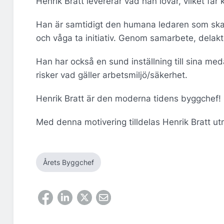
Henrik Bratt levererar vad han lovar, vilket få
Han är samtidigt den humana ledaren som skap
och våga ta initiativ. Genom samarbete, dela
Han har också en sund inställning till sina me
risker vad gäller arbetsmiljö/säkerhet.
Henrik Bratt är den mode
Med denna motiv
ering tilldelas Henrik Bratt
ut
Årets Byggchef