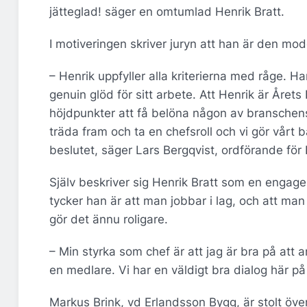
jätteglad! säger en omtumlad Henrik Bratt.
I motiveringen skriver juryn att han är den mo
– Henrik uppfyller alla kriterierna med råge.
genuin glöd för sitt arbete. Att Henrik är Årets 
höjdpunkter att få belöna någon av branschens 
träda fram och ta en chefsroll och vi gör vårt 
beslutet, säger Lars Bergqvist, ordförande för
Själv beskriver sig Henrik Bratt som en engage
tycker han är att man jobbar i lag, och att m
gör det ännu roligare.
– Min styrka som chef är att jag är bra på att a
en medlare. Vi har en väldigt bra dialog här på
Markus Brink, vd Erlandsson Bygg, är stolt öve