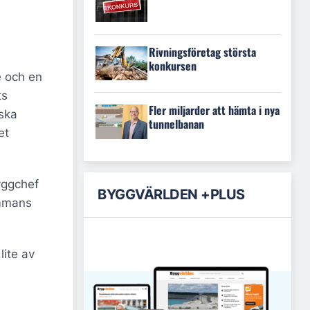
Rivningsföretag största
konkursen
e och en
ts
Fler miljarder att hämta i nya
 ska
tunnelbanan
et
yggchef
BYGGVÄRLDEN +PLUS
ammans
lite av