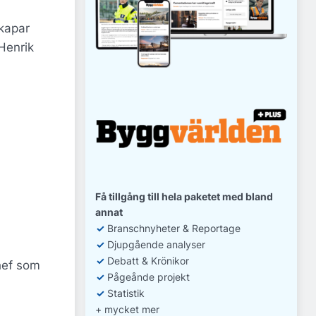
skapar
 Henrik
Få tillgång till hela paketet med bland
annat
✓
Branschnyheter & Reportage
✓
D
jupgående analyser
✓
Debatt
& Krönikor
hef som
✓
Pågeånde projekt
✓
Statistik
+ mycket mer