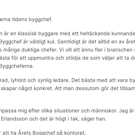
derna tidens byggchef.
 Han är en klassisk byggare med ett heltäckande kunnand
Byggchef är väldigt kul. Samtidigt är det alltid en av åre
många duktiga chefer. Vi vill att ännu fler i branschen
bästa för att uppmuntra och stödja de som väljer att ta d
 Byggcheferna.
rad, lyhörd och synlig ledare. Det bästa med att vara b
an skapar något konkret. Att man dessutom gör det tills
npassa mig efter olika situationer och människor. Jag är 
 Erlandsson och det är högt i tak, säger han.
r att ha Årets Byggchef på kontoret.