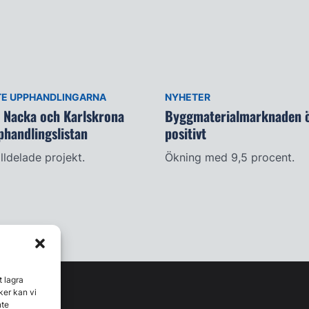
TE UPPHANDLINGARNA
NYHETER
i Nacka och Karlskrona
Byggmaterialmarknaden ö
phandlingslistan
positivt
illdelade projekt.
Ökning med 9,5 procent.
t lagra
ker kan vi
nte