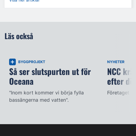
Läs också
BYGGPROJEKT
NYHETER
Så ser slutspurten ut för
NCC kräv
Oceana
efter dö
"Inom kort kommer vi börja fylla
Företaget ac
bassängerna med vatten".