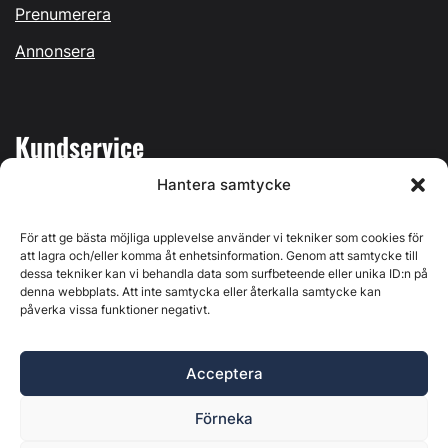
Prenumerera
Annonsera
Kundservice
Hantera samtycke
Mina sidor
Kontakta oss
För att ge bästa möjliga upplevelse använder vi tekniker som cookies för
att lagra och/eller komma åt enhetsinformation. Genom att samtycke till
dessa tekniker kan vi behandla data som surfbeteende eller unika ID:n på
denna webbplats. Att inte samtycka eller återkalla samtycke kan
påverka vissa funktioner negativt.
Byggvärlden produceras av
Svenska Media i Ljusdal AB
,
Östernäsvägen 1, 827 32 Ljusdal, org.nr: 556625-6425 -
Acceptera
Ansvarig utgivare: Henrik Ekberg. Innehållet på denna
webbplats är upphovsrättsligt skyddat. Ange källa vid citering.
Förneka
Byggvärlden är en del av
Marknadsdatagruppen
.