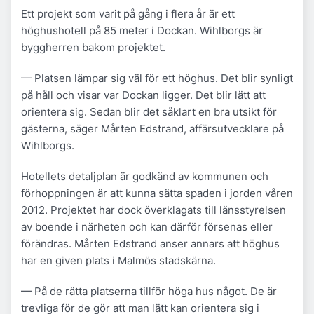
Ett projekt som varit på gång i flera år är ett
höghushotell på 85 meter i Dockan. Wihlborgs är
byggherren bakom projektet.
— Platsen lämpar sig väl för ett höghus. Det blir synligt
på håll och visar var Dockan ligger. Det blir lätt att
orientera sig. Sedan blir det såklart en bra utsikt för
gästerna, säger Mårten Edstrand, affärsutvecklare på
Wihlborgs.
Hotellets detaljplan är godkänd av kommunen och
förhoppningen är att kunna sätta spaden i jorden våren
2012. Projektet har dock överklagats till länsstyrelsen
av boende i närheten och kan därför försenas eller
förändras. Mårten Edstrand anser annars att höghus
har en given plats i Malmös stadskärna.
— På de rätta platserna tillför höga hus något. De är
trevliga för de gör att man lätt kan orientera sig i