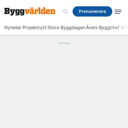
Prenumerera
Prenumerera
Nyheter
Projektnytt
Stora Byggdagen
Årets Byggchef
Krö