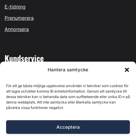
E-tidning
Prenumerera
Annonsera
Kundservice
Hantera samtycke
Mina sidor
Kontakta oss
För att ge bästa möjliga upplevelse använder vi tekniker som cookies för
att lagra och/eller komma åt enhetsinformation. Genom att samtycke till
dessa tekniker kan vi behandla data som surfbeteende eller unika ID:n på
denna webbplats. Att inte samtycka eller återkalla samtycke kan
påverka vissa funktioner negativt.
Byggvärlden produceras av
Svenska Media i Ljusdal AB
,
Östernäsvägen 1, 827 32 Ljusdal, org.nr: 556625-6425 -
Acceptera
Ansvarig utgivare: Henrik Ekberg. Innehållet på denna
webbplats är upphovsrättsligt skyddat. Ange källa vid citering.