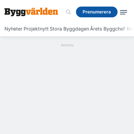
Prenumerera
Prenumerera
Nyheter
Projektnytt
Stora Byggdagen
Årets Byggchef
Krö