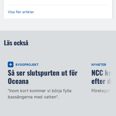
Visa fler artiklar
Läs också
BYGGPROJEKT
NYHETER
Så ser slutspurten ut för
NCC kräv
Oceana
efter dö
"Inom kort kommer vi börja fylla
Företaget ac
bassängerna med vatten".