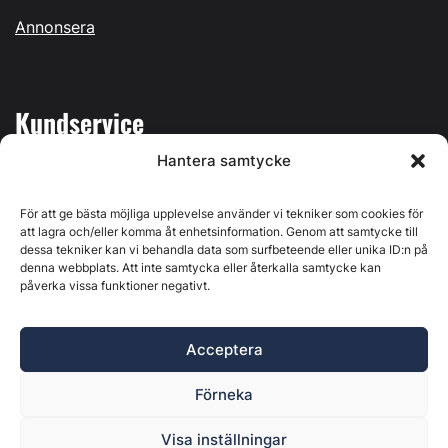
Annonsera
Kundservice
Hantera samtycke
Mina sidor
Kontakta oss
För att ge bästa möjliga upplevelse använder vi tekniker som cookies för
att lagra och/eller komma åt enhetsinformation. Genom att samtycke till
dessa tekniker kan vi behandla data som surfbeteende eller unika ID:n på
denna webbplats. Att inte samtycka eller återkalla samtycke kan
påverka vissa funktioner negativt.
Byggvärlden produceras av
Svenska Media i Ljusdal AB
,
Östernäsvägen 1, 827 32 Ljusdal, org.nr: 556625-6425 -
Acceptera
Ansvarig utgivare: Henrik Ekberg. Innehållet på denna
webbplats är upphovsrättsligt skyddat. Ange källa vid citering.
Förneka
Byggvärlden är en del av
Marknadsdatagruppen
.
Policy för datahantering, integritet och cookies
Visa inställningar