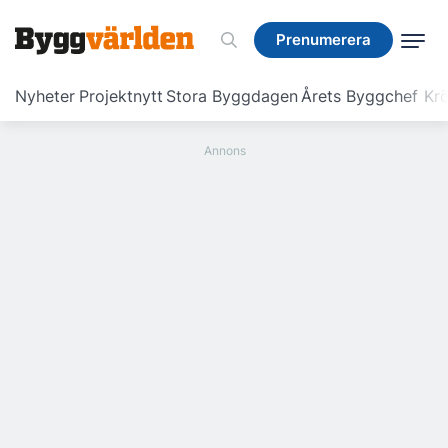
Prenumerera
Prenumerera
Nyheter
Projektnytt
Stora Byggdagen
Årets Byggchef
Krö