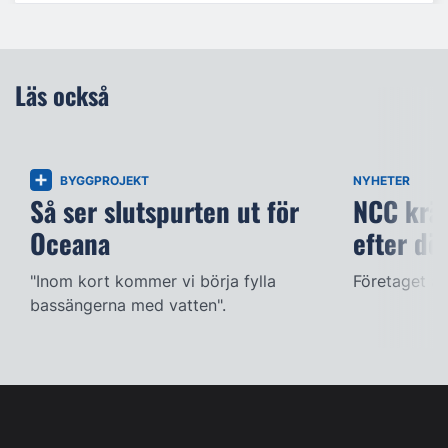
Läs också
BYGGPROJEKT
NYHETER
Så ser slutspurten ut för
NCC kräv
Oceana
efter dö
"Inom kort kommer vi börja fylla
Företaget ac
bassängerna med vatten".