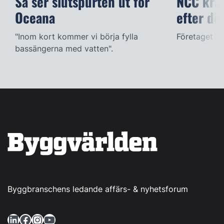
Så ser slutspurten ut för
NCC kräv
Oceana
efter dö
"Inom kort kommer vi börja fylla
Företaget ac
bassängerna med vatten".
Byggbranschens ledande affärs- & nyhetsforum
LinkedIn
Facebook
Instagram
YouTube