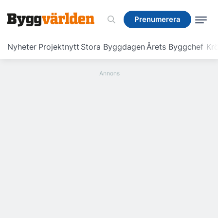
Prenumerera
Prenumerera
Nyheter
Projektnytt
Stora Byggdagen
Årets Byggchef
Krö