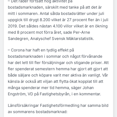
– Det råder fortsatt hög aktivitet på
bostadsmarknaden, särskilt med tanke på att det är
mitt i sommaren. Antal sålda bostadsrätter under juli
uppgick till drygt 8.200 vilket är 27 procent fler än i juli
2019. Det såldes nästan 4.100 villor vilket är en ökning
med 8 procent mot förra året, sade Per-Arne
Sandegren, Analyschef Svensk Mäklarstatistik.
– Corona har haft en tydlig effekt på
bostadsmarknaden i sommar och något förvånande
har det lett till fler försäljningar och stigande priser. Att
fler spenderat semestern hemma har gjort att gjort att
både säljare och köpare varit mer aktiva än vanligt. Vår
känsla är också att viljan att flytta ökat kopplat till att
många spenderar mer tid hemma, säger Johan
Engström, VD på Fastighetsbyrån, i en kommentar.
Länsförsäkringar Fastighetsförmedling har samma bild
av sommarens bostadsmarknad: