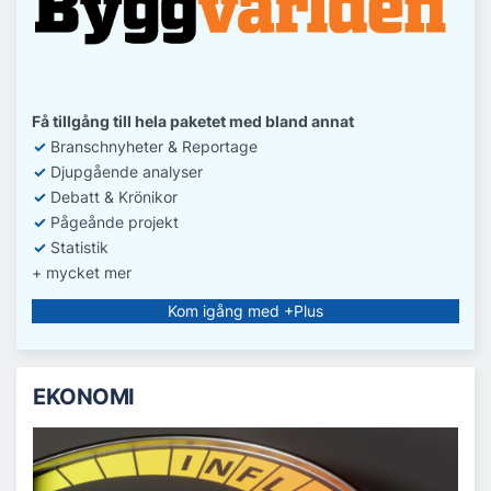
Få tillgång till hela paketet med bland annat
✓
Branschnyheter & Reportage
✓
D
jupgående analyser
✓
Debatt
& Krönikor
✓
Pågeånde projekt
✓
Statistik
+ mycket mer
Kom igång med +Plus
EKONOMI