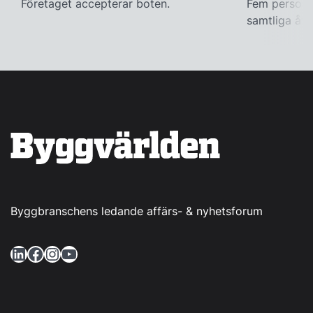
Företaget accepterar boten.
Fem personer
samtliga åtal
Byggbranschens ledande affärs- & nyhetsforum
LinkedIn
Facebook
Instagram
YouTube