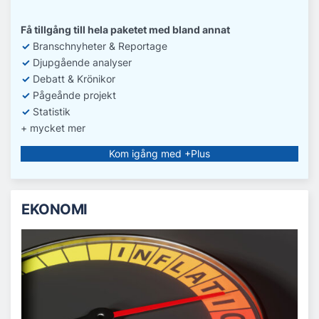
Få tillgång till hela paketet med bland annat
✓
Branschnyheter & Reportage
✓
D
jupgående analyser
✓
Debatt
& Krönikor
✓
Pågeånde projekt
✓
Statistik
+ mycket mer
Kom igång med +Plus
EKONOMI