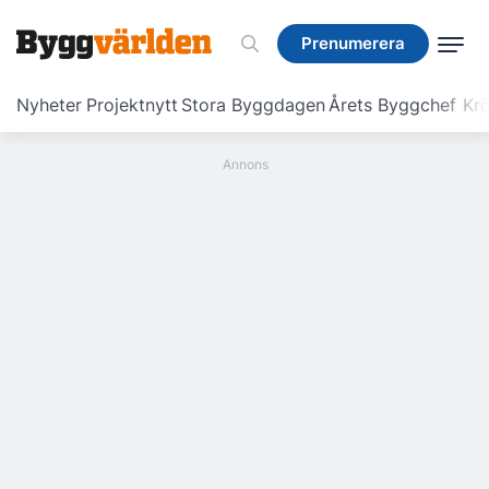
Prenumerera
Prenumerera
Nyheter
Projektnytt
Stora Byggdagen
Årets Byggchef
Krö