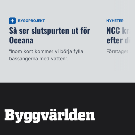
BYGGPROJEKT
NYHETER
Så ser slutspurten ut för
NCC kräv
Oceana
efter dö
"Inom kort kommer vi börja fylla
Företaget ac
bassängerna med vatten".