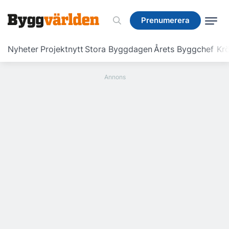
Prenumerera
Prenumerera
Nyheter
Projektnytt
Stora Byggdagen
Årets Byggchef
Krö