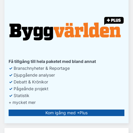
Få tillgång till hela paketet med bland annat
✓
Branschnyheter & Reportage
✓
D
jupgående analyser
✓
Debatt
& Krönikor
✓
Pågeånde projekt
✓
Statistik
+ mycket mer
Kom igång med +Plus