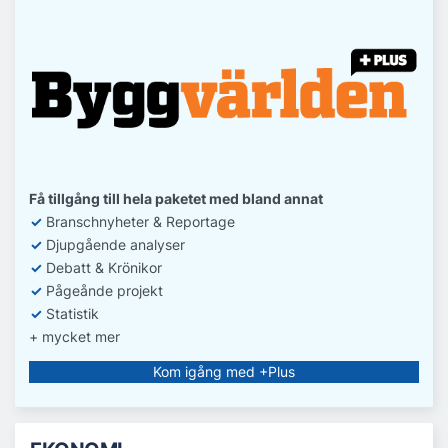
Få tillgång till hela paketet med bland annat
✓
Branschnyheter & Reportage
✓
D
jupgående analyser
✓
Debatt
& Krönikor
✓
Pågeånde projekt
✓
Statistik
+ mycket mer
Kom igång med +Plus