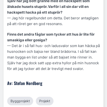
Själv har jag bott granne med en hackspett som
älskade husets stuprör. Varför i all sin dar vill en
hackspett hacka på ett stuprör?
— Jag hör regelbundet om detta. Det beror antagligen
på att röret ger en god resonans.
Finns det andra fåglar som tycker att hus är lite för
smaskiga eller gosiga?
— Det är i så fall hus- och ladusvalor som kan häcka på
husnocken och bajsa ner bland brädorna. I så fall kan
man bygga en list under så att bajset inte rinner in.
Själv har jag dock satt upp extra hyllor på min husnock
för att jag tycker att det är trevligt med svalor.
Av: Stefan Nordberg
Byggprojekt
Projekt