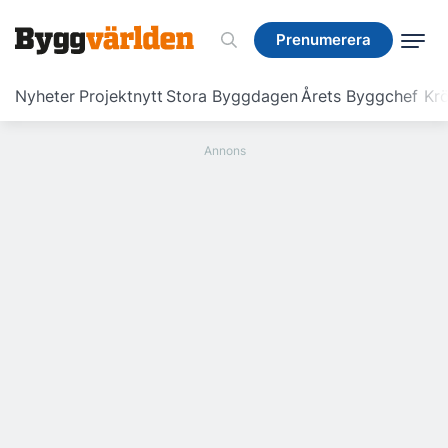
Prenumerera
Prenumerera
Nyheter
Projektnytt
Stora Byggdagen
Årets Byggchef
Krö