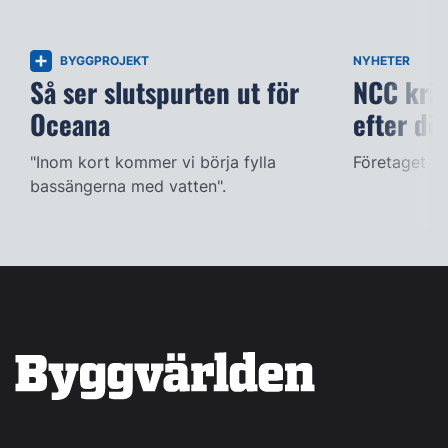
BYGGPROJEKT
NYHETER
Så ser slutspurten ut för
NCC kräv
Oceana
efter dö
"Inom kort kommer vi börja fylla
Företaget ac
bassängerna med vatten".