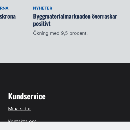
ARNA
NYHETER
lskrona
Byggmaterialmarknaden överraskar
n
positivt
Ökning med 9,5 procent.
Kundservice
Mina sidor
Kontakta oss