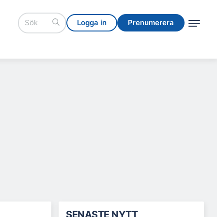
Logga in
Prenumerera
Logga in
Prenumerera
SENASTE NYTT