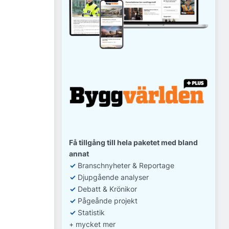
Få tillgång till hela paketet med bland
annat
✓
Branschnyheter & Reportage
✓
D
jupgående analyser
✓
Debatt
& Krönikor
✓
Pågeånde projekt
✓
Statistik
+ mycket mer