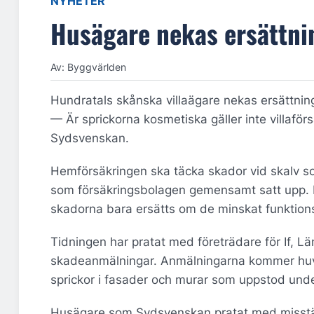
NYHETER
Husägare nekas ersättni
Av: Byggvärlden
Hundratals skånska villaägare nekas ersättnin
— Är sprickorna kosmetiska gäller inte villaförs
Sydsvenskan.
Hemförsäkringen ska täcka skador vid skalv som
som försäkringsbolagen gemensamt satt upp. M
skadorna bara ersätts om de minskat funktion
Tidningen har pratat med företrädare för If, L
skadeanmälningar. Anmälningarna kommer huvu
sprickor i fasader och murar som uppstod unde
Husägare som Sydsvenskan pratat med misstänk