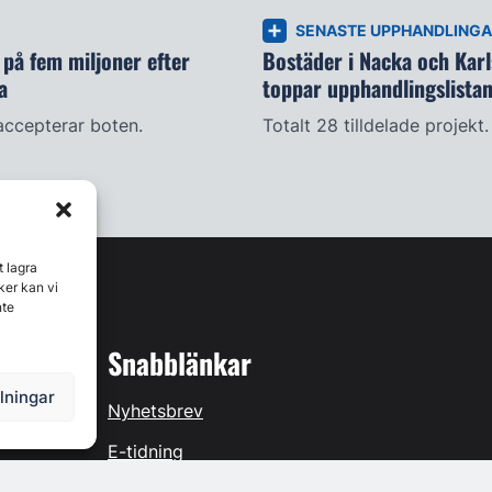
SENASTE UPPHANDLING
på fem miljoner efter
Bostäder i Nacka och Kar
a
toppar upphandlingslista
accepterar boten.
Totalt 28 tilldelade projekt.
t lagra
ker kan vi
nte
Snabblänkar
llningar
Nyhetsbrev
E-tidning