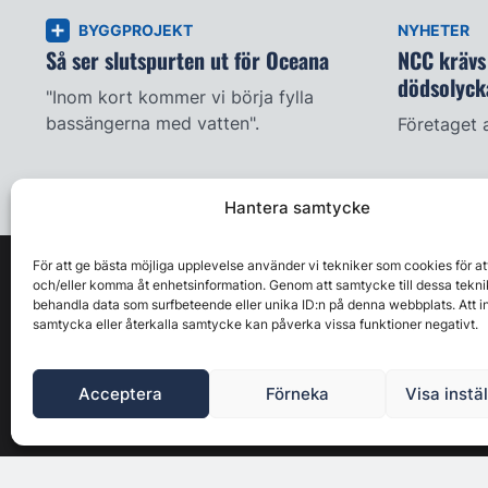
BYGGPROJEKT
NYHETER
Så ser slutspurten ut för Oceana
NCC krävs 
dödsolyck
"Inom kort kommer vi börja fylla
bassängerna med vatten".
Företaget 
Hantera samtycke
För att ge bästa möjliga upplevelse använder vi tekniker som cookies för at
och/eller komma åt enhetsinformation. Genom att samtycke till dessa tekni
behandla data som surfbeteende eller unika ID:n på denna webbplats. Att i
samtycka eller återkalla samtycke kan påverka vissa funktioner negativt.
Acceptera
Förneka
Visa instä
Byggbranschens ledande affärs- & nyhetsforum