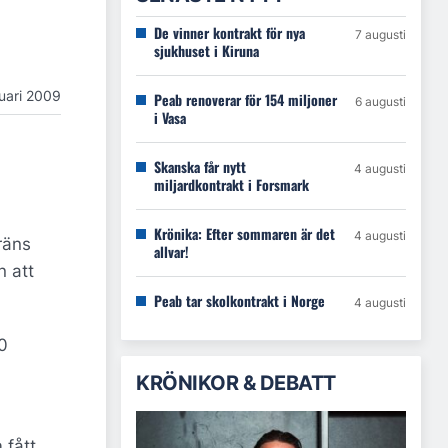
De vinner kontrakt för nya
7 augusti
sjukhuset i Kiruna
uari 2009
Peab renoverar för 154 miljoner
6 augusti
i Vasa
Skanska får nytt
4 augusti
miljardkontrakt i Forsmark
Krönika: Efter sommaren är det
4 augusti
räns
allvar!
n att
Peab tar skolkontrakt i Norge
4 augusti
0
KRÖNIKOR & DEBATT
 fått