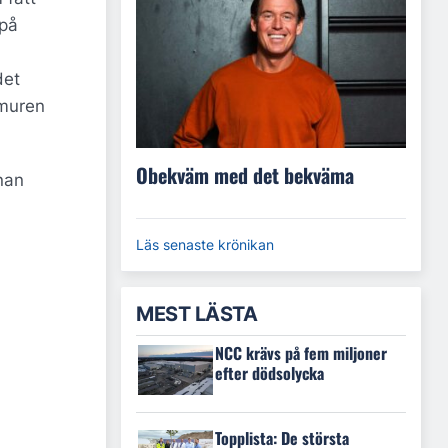
 på
det
 muren
Obekväm med det bekväma
nan
Läs senaste krönikan
MEST LÄSTA
NCC krävs på fem miljoner
efter dödsolycka
Topplista: De största