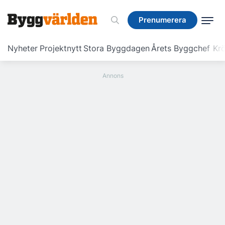
Prenumerera
Prenumerera
Nyheter
Projektnytt
Stora Byggdagen
Årets Byggchef
Krö