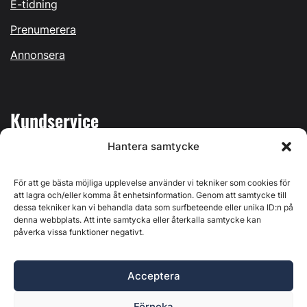
E-tidning
Prenumerera
Annonsera
Kundservice
Hantera samtycke
Mina sidor
Kontakta oss
För att ge bästa möjliga upplevelse använder vi tekniker som cookies för
att lagra och/eller komma åt enhetsinformation. Genom att samtycke till
dessa tekniker kan vi behandla data som surfbeteende eller unika ID:n på
denna webbplats. Att inte samtycka eller återkalla samtycke kan
påverka vissa funktioner negativt.
Byggvärlden produceras av
Svenska Media i Ljusdal AB
,
Östernäsvägen 1, 827 32 Ljusdal, org.nr: 556625-6425 -
Acceptera
Ansvarig utgivare: Henrik Ekberg. Innehållet på denna
webbplats är upphovsrättsligt skyddat. Ange källa vid citering.
Förneka