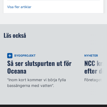
Visa fler artiklar
Läs också
BYGGPROJEKT
NYHETER
Så ser slutspurten ut för
NCC kräv
Oceana
efter dö
"Inom kort kommer vi börja fylla
Företaget ac
bassängerna med vatten".