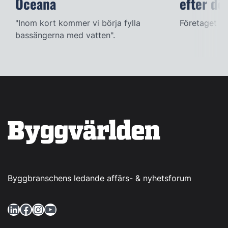
Oceana
efter dö
"Inom kort kommer vi börja fylla
Företaget ac
bassängerna med vatten".
Byggbranschens ledande affärs- & nyhetsforum
LinkedIn
Facebook
Instagram
YouTube