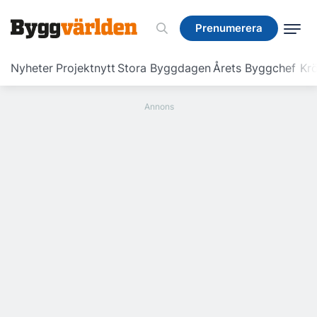
Prenumerera
Prenumerera
Nyheter
Projektnytt
Stora Byggdagen
Årets Byggchef
Krö