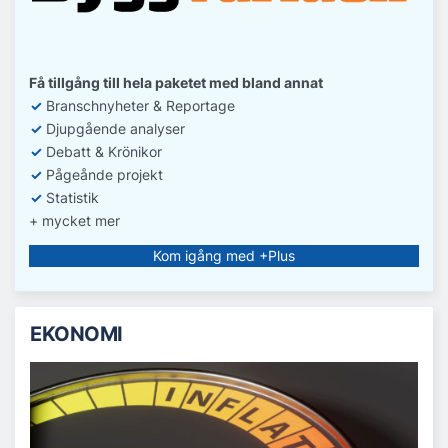
Få tillgång till hela paketet med bland annat
✓
Branschnyheter & Reportage
✓
D
jupgående analyser
✓
Debatt
& Krönikor
✓
Pågeånde projekt
✓
Statistik
+ mycket mer
Kom igång med +Plus
EKONOMI