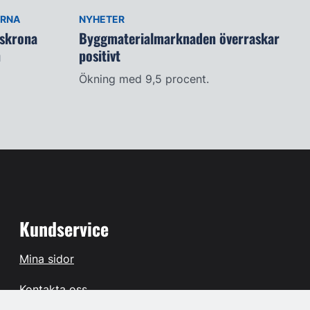
ARNA
NYHETER
lskrona
Byggmaterialmarknaden överraskar
n
positivt
Ökning med 9,5 procent.
Kundservice
Mina sidor
Kontakta oss