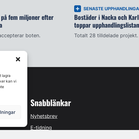
SENASTE UPPHANDLING
på fem miljoner efter
Bostäder i Nacka och Kar
a
toppar upphandlingslista
accepterar boten.
Totalt 28 tilldelade projekt.
t lagra
ker kan vi
nte
Snabblänkar
llningar
Nyhetsbrev
E-tidning