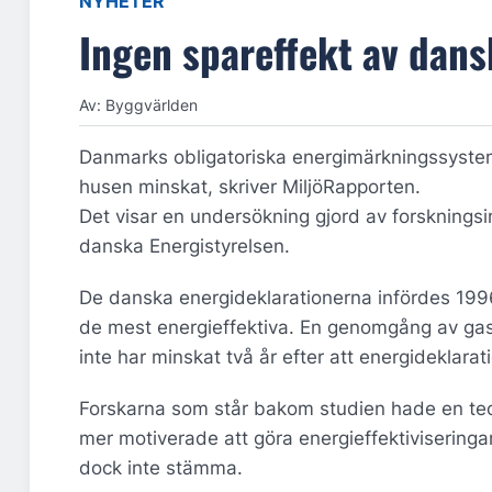
NYHETER
Ingen spareffekt av dans
Av: Byggvärlden
Danmarks obligatoriska energimärkningssystem fö
husen minskat, skriver MiljöRapporten.
Det visar en undersökning gjord av forsknings
danska Energistyrelsen.
De danska energideklarationerna infördes 1996
de mest energieffektiva. En genomgång av ga
inte har minskat två år efter att energideklar
Forskarna som står bakom studien hade en teor
mer motiverade att göra energieffektiviseringa
dock inte stämma.