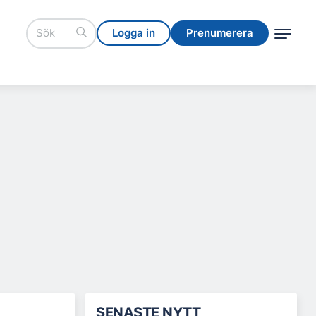
Logga in
Prenumerera
Logga in
Prenumerera
SENASTE NYTT