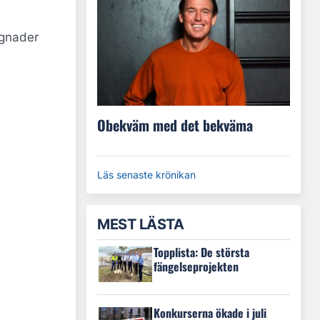
ggnader
Obekväm med det bekväma
Läs senaste krönikan
MEST LÄSTA
Topplista: De största
fängelseprojekten
Konkurserna ökade i juli