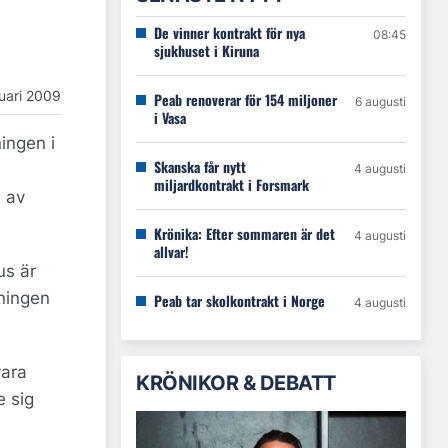
De vinner kontrakt för nya
08:45
sjukhuset i Kiruna
uari 2009
Peab renoverar för 154 miljoner
6 augusti
i Vasa
ningen i
Skanska får nytt
4 augusti
miljardkontrakt i Forsmark
d av
Krönika: Efter sommaren är det
4 augusti
allvar!
us är
ningen
Peab tar skolkontrakt i Norge
4 augusti
vara
KRÖNIKOR & DEBATT
e sig