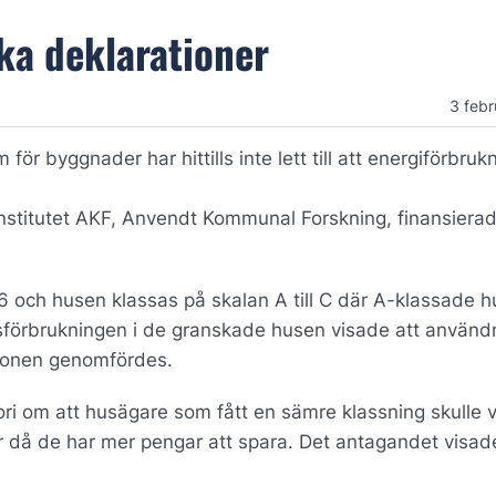
ka deklarationer
3 febr
r byggnader har hittills inte lett till att energiförbruk
institutet AKF, Anvendt Kommunal Forskning, finansiera
 och husen klassas på skalan A till C där A-klassade h
sförbrukningen i de granskade husen visade att använd
ationen genomfördes.
i om att husägare som fått en sämre klassning skulle 
r då de har mer pengar att spara. Det antagandet visad