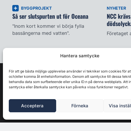
BYGGPROJEKT
NYHETER
Så ser slutspurten ut för Oceana
NCC krävs 
dödsolyck
"Inom kort kommer vi börja fylla
bassängerna med vatten".
Företaget 
Hantera samtycke
För att ge bästa möjliga upplevelse använder vi tekniker som cookies för at
och/eller komma åt enhetsinformation. Genom att samtycke till dessa tekni
behandla data som surfbeteende eller unika ID:n på denna webbplats. Att i
samtycka eller återkalla samtycke kan påverka vissa funktioner negativt.
Acceptera
Förneka
Visa instä
Byggbranschens ledande affärs- & nyhetsforum