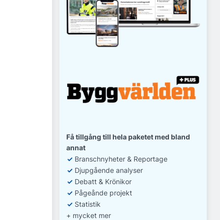
Få tillgång till hela paketet med bland
annat
✓
Branschnyheter & Reportage
✓
D
jupgående analyser
✓
Debatt
& Krönikor
✓
Pågeånde projekt
✓
Statistik
+ mycket mer