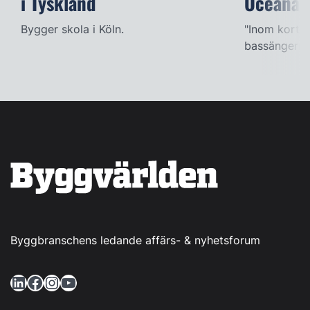
i Tyskland
Oceana
Bygger skola i Köln.
"Inom kort k
bassängerna
Byggbranschens ledande affärs- & nyhetsforum
LinkedIn
Facebook
Instagram
YouTube