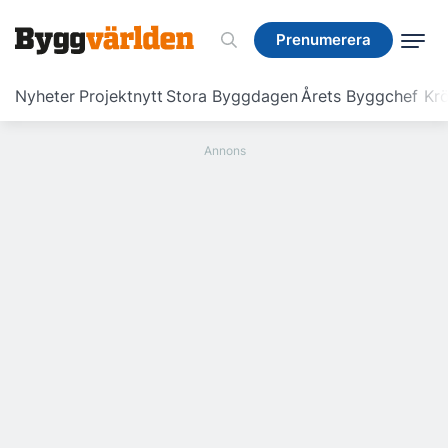
Prenumerera
Prenumerera
Nyheter
Projektnytt
Stora Byggdagen
Årets Byggchef
Krö