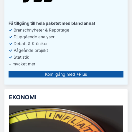
Få tillgång till hela paketet med bland annat
✓
Branschnyheter & Reportage
✓
D
jupgående analyser
✓
Debatt
& Krönikor
✓
Pågeånde projekt
✓
Statistik
+ mycket mer
Kom igång med +Plus
EKONOMI