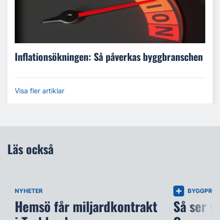
Inflationsökningen: Så påverkas byggbranschen
Visa fler artiklar
Läs också
NYHETER
BYGGPROJ
Hemsö får miljardkontrakt
Så ser s