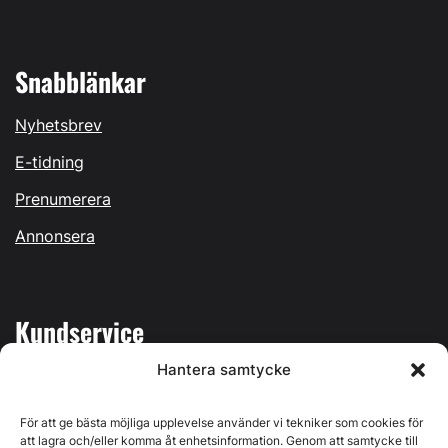
Snabblänkar
Nyhetsbrev
E-tidning
Prenumerera
Annonsera
Kundservice
Hantera samtycke
Mina sidor
Kontakta oss
För att ge bästa möjliga upplevelse använder vi tekniker som cookies för
att lagra och/eller komma åt enhetsinformation. Genom att samtycke till