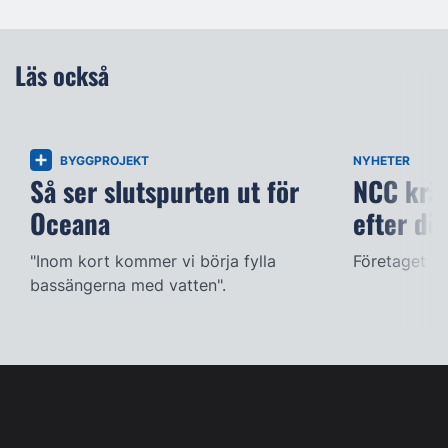
Läs också
BYGGPROJEKT
NYHETER
Så ser slutspurten ut för
NCC kräv
Oceana
efter dö
"Inom kort kommer vi börja fylla
Företaget ac
bassängerna med vatten".