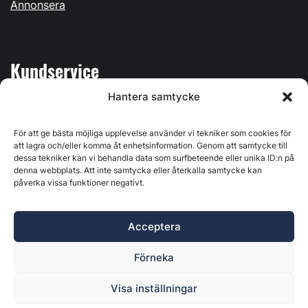
Annonsera
Kundservice
Hantera samtycke
Mina sidor
Kontakta oss
För att ge bästa möjliga upplevelse använder vi tekniker som cookies för
att lagra och/eller komma åt enhetsinformation. Genom att samtycke till
dessa tekniker kan vi behandla data som surfbeteende eller unika ID:n på
denna webbplats. Att inte samtycka eller återkalla samtycke kan
påverka vissa funktioner negativt.
Byggvärlden produceras av
Svenska Media i Ljusdal AB
,
Östernäsvägen 1, 827 32 Ljusdal, org.nr: 556625-6425 -
Acceptera
Ansvarig utgivare: Henrik Ekberg. Innehållet på denna
webbplats är upphovsrättsligt skyddat. Ange källa vid citering.
Förneka
Byggvärlden är en del av
Marknadsdatagruppen
.
Policy för datahantering, integritet och cookies
Visa inställningar