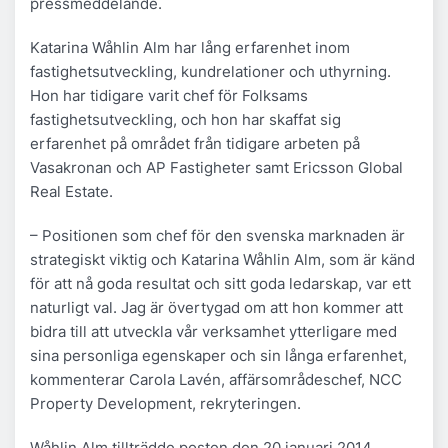
pressmeddelande.
Katarina Wåhlin Alm har lång erfarenhet inom
fastighetsutveckling, kundrelationer och uthyrning.
Hon har tidigare varit chef för Folksams
fastighetsutveckling, och hon har skaffat sig
erfarenhet på området från tidigare arbeten på
Vasakronan och AP Fastigheter samt Ericsson Global
Real Estate.
– Positionen som chef för den svenska marknaden är
strategiskt viktig och Katarina Wåhlin Alm, som är känd
för att nå goda resultat och sitt goda ledarskap, var ett
naturligt val. Jag är övertygad om att hon kommer att
bidra till att utveckla vår verksamhet ytterligare med
sina personliga egenskaper och sin långa erfarenhet,
kommenterar Carola Lavén, affärsområdeschef, NCC
Property Development, rekryteringen.
Wåhlin Alm tillträdde posten den 20 januari 2014.