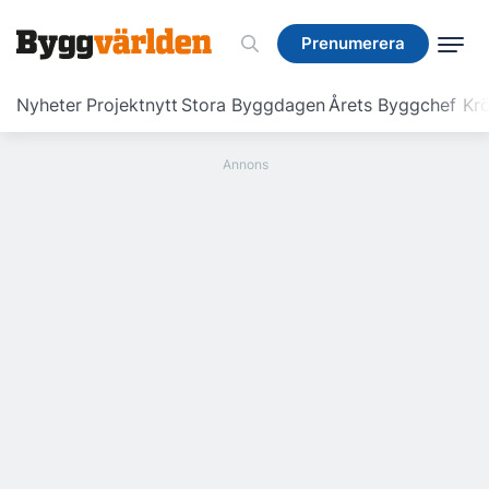
Prenumerera
Prenumerera
Nyheter
Projektnytt
Stora Byggdagen
Årets Byggchef
Krö