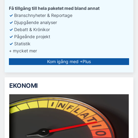
Få tillgång till hela paketet med bland annat
✓
Branschnyheter & Reportage
✓
D
jupgående analyser
✓
Debatt
& Krönikor
✓
Pågeånde projekt
✓
Statistik
+ mycket mer
Kom igång med +Plus
EKONOMI