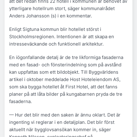
att det redan finns 22 hotell i kommunen är behovet av
ytterligare hotellrum stort, säger kommunalrådet
Anders Johansson (s) i en kommentar.
Enligt Sigtuna kommun blir hotellet störst i
Stockholmsregionen. Intentionen är att skapa en
intresseväckande och funktionell arkitektur.
En iögonfallande detalj är de tre likformiga fasaderna
med en fasad- och fönsterindelning som på avstånd
kan uppfattas som ett bildobjekt. Till Byggvärldens
artikel i oktober meddelade Host Hoteleiendom AS,
som ska bygga hotellet åt First Hotel, att det fanns
planer på att låta bilder på kungabarnen pryda de tre
fasaderna.
— Hur det blir med den saken är ännu oklart. Det är
ingenting vi reglerar i en detaljplan. Det blir först
aktuellt när bygglovsansökan kommer in, säger
Kenneth Nilsson, exploateringschef på