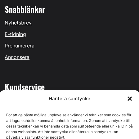
Snabblänkar
Nyhetsbrev
E-tidning
Prenumerera
Annonsera
Kundservice
Hantera samtycke
Mina sidor
Kontakta oss
För att ge bästa möjliga upplevelse använder vi tekniker som cookies för
att lagra och/eller komma åt enhetsinformation. Genom att samtycke till
dessa tekniker kan vi behandla data som surfbeteende eller unika ID:n på
denna webbplats. Att inte samtycka eller återkalla samtycke kan
påverka vissa funktioner negativt.