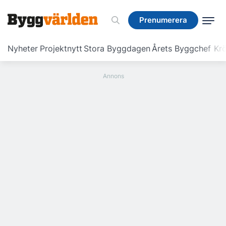
Prenumerera
Prenumerera
Nyheter
Projektnytt
Stora Byggdagen
Årets Byggchef
Krö