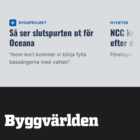
BYGGPROJEKT
NYHETER
Så ser slutspurten ut för
NCC kräv
Oceana
efter dö
"Inom kort kommer vi börja fylla
Företaget ac
bassängerna med vatten".