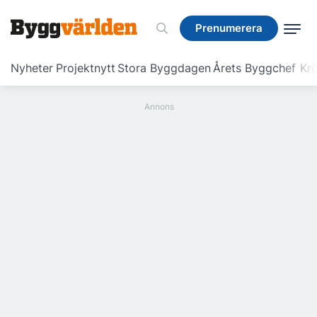
Prenumerera
Prenumerera
Nyheter
Projektnytt
Stora Byggdagen
Årets Byggchef
Krö