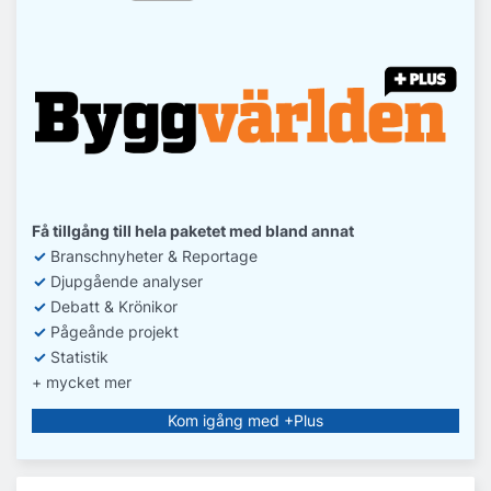
Få tillgång till hela paketet med bland annat
✓
Branschnyheter & Reportage
✓
D
jupgående analyser
✓
Debatt
& Krönikor
✓
Pågeånde projekt
✓
Statistik
+ mycket mer
Kom igång med +Plus