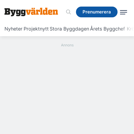
Prenumerera
Prenumerera
Nyheter
Projektnytt
Stora Byggdagen
Årets Byggchef
Krö