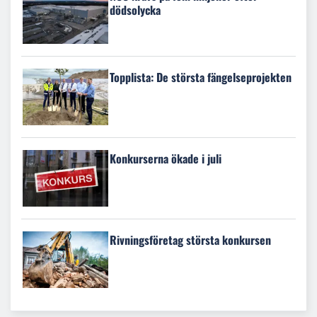
dödsolycka
Topplista: De största fängelseprojekten
Konkurserna ökade i juli
Rivningsföretag största konkursen