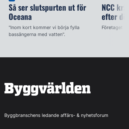
Så ser slutspurten ut för
NCC kräv
Oceana
efter dö
"Inom kort kommer vi börja fylla
Företaget ac
bassängerna med vatten".
Byggbranschens ledande affärs- & nyhetsforum