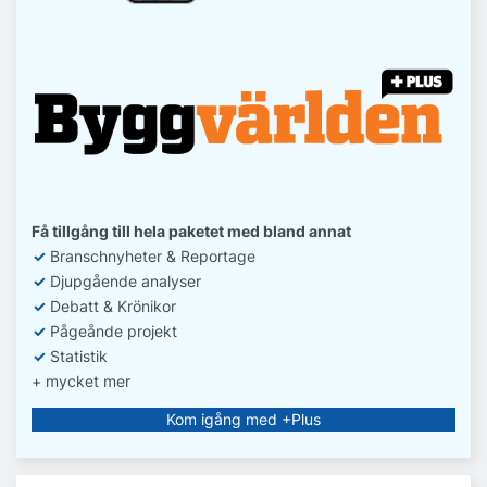
Få tillgång till hela paketet med bland annat
✓
Branschnyheter & Reportage
✓
D
jupgående analyser
✓
Debatt
& Krönikor
✓
Pågeånde projekt
✓
Statistik
+ mycket mer
Kom igång med +Plus