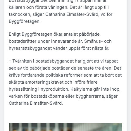
Bostadsbyggandet befinner sig i trappan mellan
källaren och första våningen. Det är långt upp till
taknocken, säger Catharina Elmsäter-Svärd, vd för
Byggföretagen.
Enligt Byggföretagen ökar antalet påbörjade
bostadsrätter under innevarande år. Småhus- och
hyresrättsbyggandet vänder uppåt först nästa år.
– Tvärniten i bostadsbyggandet har gjort att vi tappat
sex av tio påbörjade bostäder de senaste tre åren. Det
krävs fortfarande politiska reformer som att ta bort det
skärpta amorteringskravet och införa friare
hyressättning i nyproduktion. Kalkylerna går inte ihop,
varken för bostadsköparna eller byggherrarna, säger
Catharina Elmsäter-Svärd.