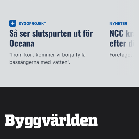
BYGGPROJEKT
NYHETER
Så ser slutspurten ut för
NCC kräv
Oceana
efter dö
"Inom kort kommer vi börja fylla
Företaget ac
bassängerna med vatten".