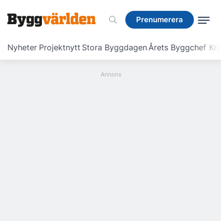
Prenumerera
Prenumerera
Nyheter
Projektnytt
Stora Byggdagen
Årets Byggchef
Krö