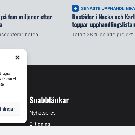
SENASTE UPPHANDLING
på fem miljoner efter
Bostäder i Nacka och Kar
a
toppar upphandlingslista
accepterar boten.
Totalt 28 tilldelade projekt.
t lagra
ker kan vi
nte
Snabblänkar
llningar
Nyhetsbrev
E-tidning