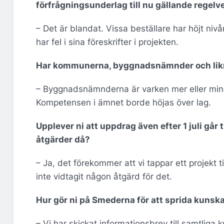
förfrågningsunderlag till nu gällande regelv
– Det är blandat. Vissa beställare har höjt ni
har fel i sina föreskrifter i projekten.
Har kommunerna, byggnadsnämnder och likna
– Byggnadsnämnderna är varken mer eller mindr
Kompetensen i ämnet borde höjas över lag.
Upplever ni att uppdrag även efter 1 juli går ti
åtgärder då?
– Ja, det förekommer att vi tappar ett projekt t
inte vidtagit någon åtgärd för det.
Hur gör ni på Smederna för att sprida kunsk
– Vi har skickat informationsbrev till samtliga