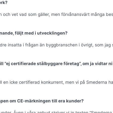
erk?
vån och vet vad som gäller, men förvånansvärt många bes
nde, följt med i utvecklingen?
e insatta i frågan än byggbranschen i övrigt, som jag 
ll ”ej certifierade stålbyggare företag”, om ja vidtar ni
ill en icke certifierad konkurrent, men vi på Smederna har 
apen om CE-märkningen till era kunder?
 kunder. Även i våra anbud skriver vi in texten ”Smederna