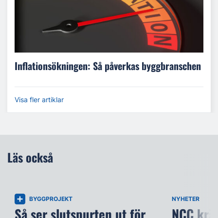
Inflationsökningen: Så påverkas byggbranschen
Visa fler artiklar
Läs också
BYGGPROJEKT
NYHETER
Så ser slutspurten ut för
NCC kräv