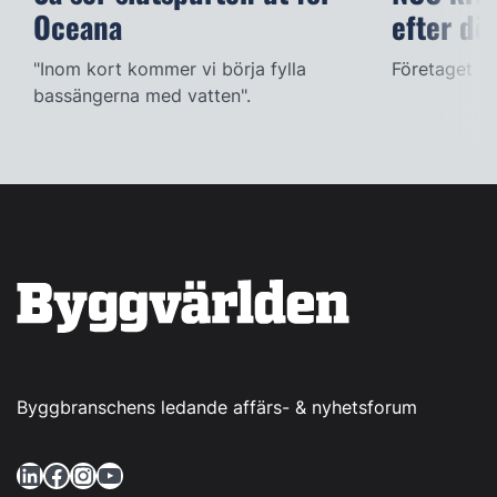
Oceana
efter dö
"Inom kort kommer vi börja fylla
Företaget ac
bassängerna med vatten".
Byggbranschens ledande affärs- & nyhetsforum
LinkedIn
Facebook
Instagram
YouTube