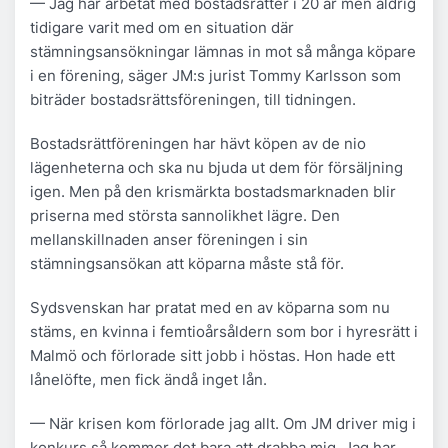
— Jag har arbetat med bostadsrätter i 20 år men aldrig
tidigare varit med om en situation där
stämningsansökningar lämnas in mot så många köpare
i en förening, säger JM:s jurist Tommy Karlsson som
biträder bostadsrättsföreningen, till tidningen.
Bostadsrättföreningen har hävt köpen av de nio
lägenheterna och ska nu bjuda ut dem för försäljning
igen. Men på den krismärkta bostadsmarknaden blir
priserna med största sannolikhet lägre. Den
mellanskillnaden anser föreningen i sin
stämningsansökan att köparna måste stå för.
Sydsvenskan har pratat med en av köparna som nu
stäms, en kvinna i femtioårsåldern som bor i hyresrätt i
Malmö och förlorade sitt jobb i höstas. Hon hade ett
lånelöfte, men fick ändå inget lån.
— När krisen kom förlorade jag allt. Om JM driver mig i
konkurs så kommer det bara att drabba mig. Jag har