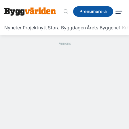
Prenumerera
Prenumerera
Nyheter
Projektnytt
Stora Byggdagen
Årets Byggchef
Krö