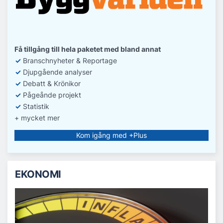
Få tillgång till hela paketet med bland annat
✓
Branschnyheter & Reportage
✓
D
jupgående analyser
✓
Debatt
& Krönikor
✓
Pågeånde projekt
✓
Statistik
+ mycket mer
Kom igång med +Plus
EKONOMI