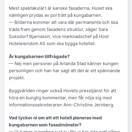
Mest spektakulärt är kanske fasaderna. Huset ska
nämligen prydas av porträtt på kungabarnen.
— Bilderna kommer att vara där permanenta och ska
träda fram genom fasadens struktur, säger Sara
Suksdorf Bjarnason, vice marknadschef på Host
Hoteleiendom AS som ska bygga hotellet.
Är kungabarnen tillfrågade?
— Nej men personer på Arlanda Stad känner kungen
personligen och han har sagt att det är ett spännande
projekt.
Byggvärlden ringer också Hovets presstjänst för att
höra en kunglig kommentar, men får nöja sig med
informationssekreteraren Ann-Christine Jernberg.
Vad tycker ni om att ett hotell planeras med
kungabarnen som fasadmönster?
— Vi tycker ingenting just nu för vi har inte sett några