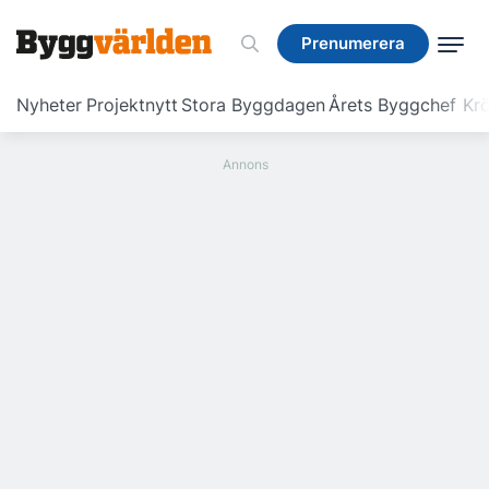
Prenumerera
Prenumerera
Nyheter
Projektnytt
Stora Byggdagen
Årets Byggchef
Krö