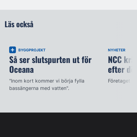
Läs också
BYGGPROJEKT
NYHETER
Så ser slutspurten ut för
NCC kräv
Oceana
efter dö
"Inom kort kommer vi börja fylla
Företaget ac
bassängerna med vatten".