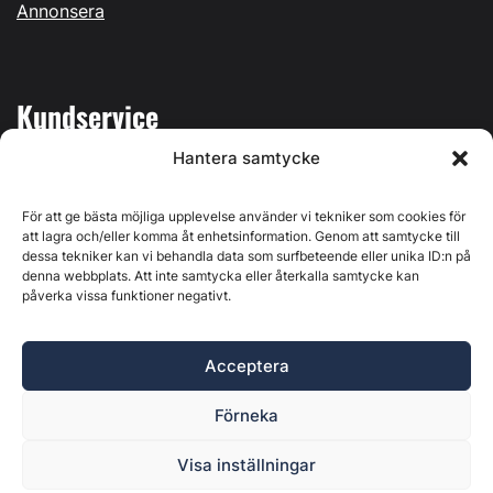
Annonsera
Kundservice
Hantera samtycke
Mina sidor
Kontakta oss
För att ge bästa möjliga upplevelse använder vi tekniker som cookies för
att lagra och/eller komma åt enhetsinformation. Genom att samtycke till
dessa tekniker kan vi behandla data som surfbeteende eller unika ID:n på
denna webbplats. Att inte samtycka eller återkalla samtycke kan
påverka vissa funktioner negativt.
Byggvärlden produceras av
Svenska Media i Ljusdal AB
,
Östernäsvägen 1, 827 32 Ljusdal, org.nr: 556625-6425 -
Acceptera
Ansvarig utgivare: Henrik Ekberg. Innehållet på denna
webbplats är upphovsrättsligt skyddat. Ange källa vid citering.
Förneka
Byggvärlden är en del av
Marknadsdatagruppen
.
Policy för datahantering, integritet och cookies
Visa inställningar