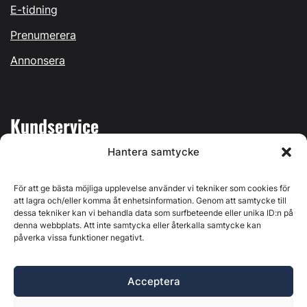
E-tidning
Prenumerera
Annonsera
Kundservice
Hantera samtycke
Mina sidor
Kontakta oss
För att ge bästa möjliga upplevelse använder vi tekniker som cookies för
att lagra och/eller komma åt enhetsinformation. Genom att samtycke till
dessa tekniker kan vi behandla data som surfbeteende eller unika ID:n på
denna webbplats. Att inte samtycka eller återkalla samtycke kan
påverka vissa funktioner negativt.
Byggvärlden produceras av
Svenska Media i Ljusdal AB
,
Östernäsvägen 1, 827 32 Ljusdal, org.nr: 556625-6425 -
Acceptera
Ansvarig utgivare: Henrik Ekberg. Innehållet på denna
webbplats är upphovsrättsligt skyddat. Ange källa vid citering.