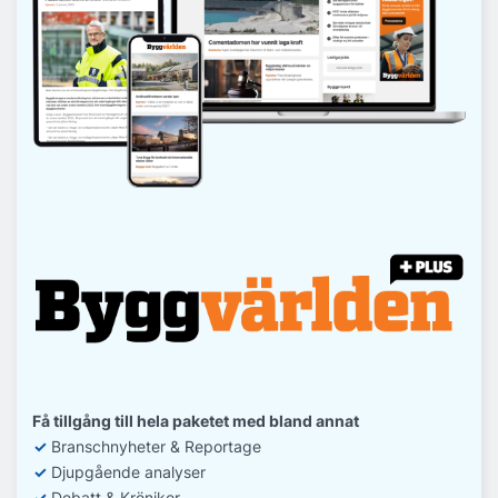
Få tillgång till hela paketet med bland annat
✓
Branschnyheter & Reportage
✓
D
jupgående analyser
✓
Debatt
& Krönikor