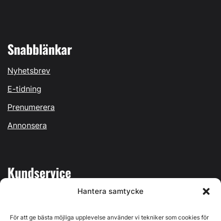
Snabblänkar
Nyhetsbrev
E-tidning
Prenumerera
Annonsera
Kundservice
Hantera samtycke
Mina sidor
Kontakta oss
För att ge bästa möjliga upplevelse använder vi tekniker som cookies för