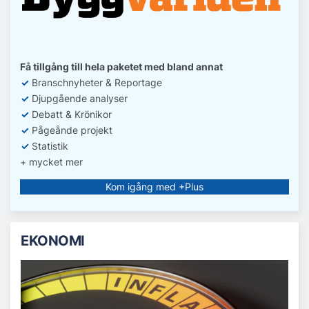
Få tillgång till hela paketet med bland annat
✓
Branschnyheter & Reportage
✓
D
jupgående analyser
✓
Debatt
& Krönikor
✓
Pågeånde projekt
✓
Statistik
+ mycket mer
Kom igång med +Plus
EKONOMI