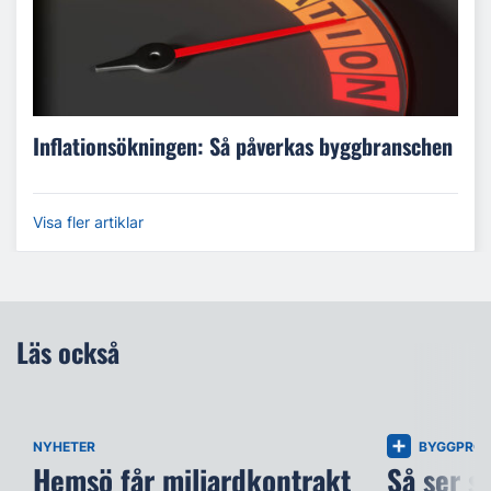
Inflationsökningen: Så påverkas byggbranschen
Visa fler artiklar
Läs också
NYHETER
BYGGPROJ
Hemsö får miljardkontrakt
Så ser s