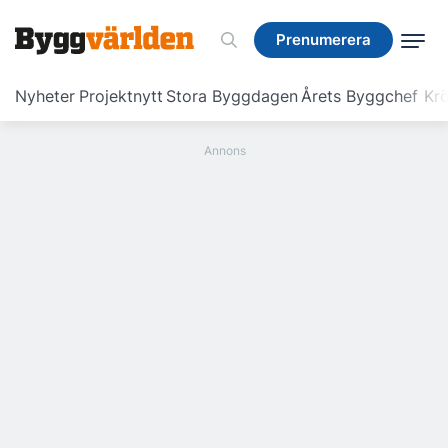
Prenumerera
Prenumerera
Nyheter
Projektnytt
Stora Byggdagen
Årets Byggchef
Krö