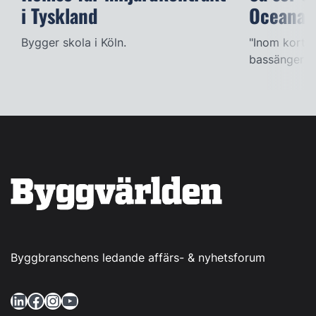
i Tyskland
Oceana
Bygger skola i Köln.
"Inom kort k
bassängerna
Byggbranschens ledande affärs- & nyhetsforum
LinkedIn
Facebook
Instagram
YouTube