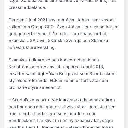
säger Sandbäckens tillträdande vd, Mikael Matts, i ett
pressmeddelande.
Per den 1 juni 2021 ansluter även Johan Henriksson i
rollen som Group CFO. Även Johan Henriksson har en
gedigen erfarenhet från roller som finanschef för
Skanska USA Civil, Skanska Sverige och Skanska
infrastrukturutveckling.
Skanskas tidigare vd och koncernchef Johan
Karlström, som klev av sitt uppdrag i april 2018,
ersätter samtidigt Håkan Bergqvist som Sandbäckens
styrelseordförande. Håkan kommer fortsätta som
ordinarie styrelseledamot.
– Sandbäckens har utvecklats starkt de senaste åren
och har goda möjligheter att växa ytterligare. Jag ser
fram emot att leda styrelsens arbete nu när
Sandbäckens har klivit in i en ny expansiv fas, säger
Sandbäckens tillträdande styrelseordförande Johan