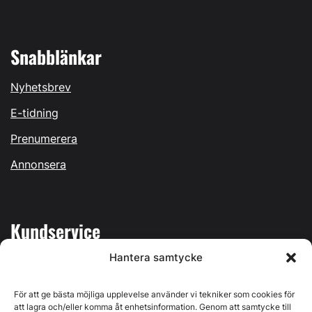
Snabblänkar
Nyhetsbrev
E-tidning
Prenumerera
Annonsera
Kundservice
Hantera samtycke
Mina sidor
Kontakta oss
För att ge bästa möjliga upplevelse använder vi tekniker som cookies för
att lagra och/eller komma åt enhetsinformation. Genom att samtycke till