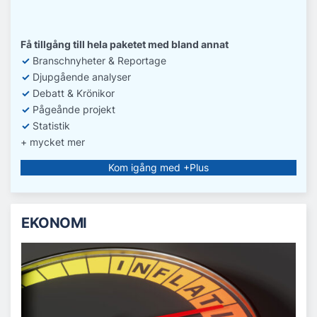
Få tillgång till hela paketet med bland annat
✓
Branschnyheter & Reportage
✓
D
jupgående analyser
✓
Debatt
& Krönikor
✓
Pågeånde projekt
✓
Statistik
+ mycket mer
Kom igång med +Plus
EKONOMI