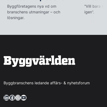
Byggföretagens nya vd om
"Vill bara k
branschens utmaningar – och
igen".
lösningar.
Byggbranschens ledande affärs- & nyhetsforum
LinkedIn
Facebook
Instagram
YouTube