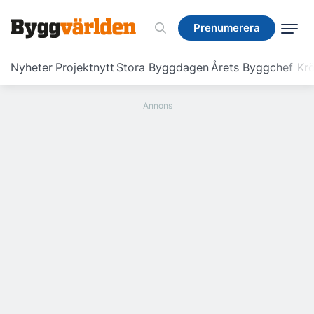
Prenumerera
Prenumerera
Nyheter
Projektnytt
Stora Byggdagen
Årets Byggchef
Krö