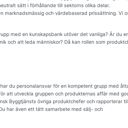
ralt sätt i förhållande till sektorns olika delar.
 en marknadsmässig och värdebaserad prissättning. Vi 
 grupp med en kunskapsbank utöver det vanliga? Är du e
nik och att leda människor? Då kan rollen som produktc
t har du personalansvar för en kompetent grupp med ått
ör att utveckla gruppen och produkternas affär med go
k Byggtjänsts övriga produktchefer och rapporterar til
u har även ett tätt samarbete med sälj- och