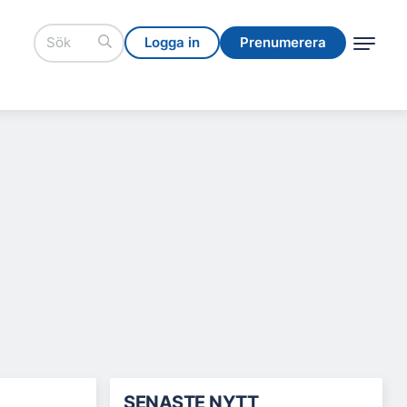
Logga in
Prenumerera
Logga in
Prenumerera
SENASTE NYTT