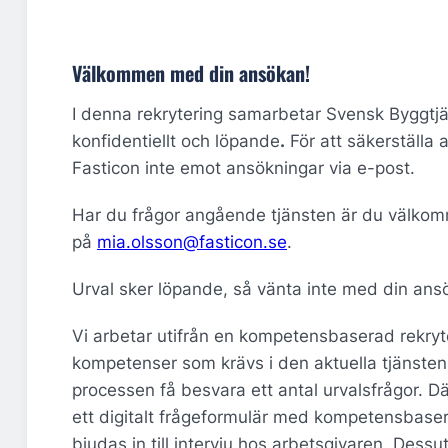
Välkommen med din ansökan!
I denna rekrytering samarbetar Svensk Byggtj
konfidentiellt och löpande
.
För att säkerställa 
Fasticon inte emot ansökningar via e-post.
Har du frågor angående tjänsten är du välkom
på
mia.olsson@fasticon.se
.
Urval sker löpande, så vänta inte med din ans
Vi arbetar utifrån en kompetensbaserad rekryt
kompetenser som krävs i den aktuella tjänsten
processen få besvara ett antal urvalsfrågor. 
ett digitalt frågeformulär med kompetensbase
bjudas in till intervju hos arbetsgivaren. Dess