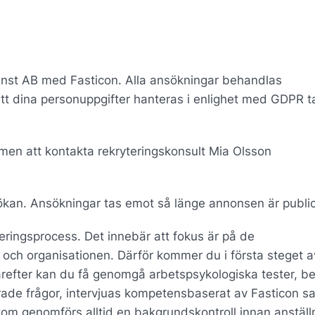
änst AB med Fasticon. Alla ansökningar behandlas
att dina personuppgifter hanteras i enlighet med GDPR t
men att kontakta rekryteringskonsult Mia Olsson
ökan. Ansökningar tas emot så länge annonsen är public
eringsprocess. Det innebär att fokus är på de
 och organisationen. Därför kommer du i första steget a
Därefter kan du få genomgå arbetspsykologiska tester, b
rade frågor, intervjuas kompetensbaserat av Fasticon s
utom genomförs alltid en bakgrundskontroll innan anställ