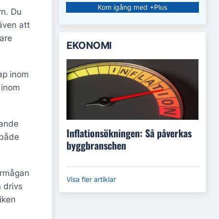
Kom igång med +Plus
rn. Du
även att
gare
EKONOMI
kap inom
t inom
rande
Inflationsökningen: Så påverkas
 både
byggbranschen
förmågan
Visa fler artiklar
 drivs
iken