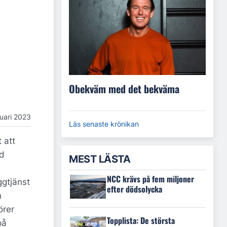
Obekväm med det bekväma
nuari 2023
Läs senaste krönikan
 att
ad
MEST LÄSTA
NCC krävs på fem miljoner
ggtjänst
efter dödsolycka
n
örer
Topplista: De största
på