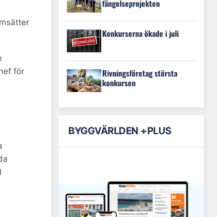
fängelseprojekten
omsätter
Konkurserna ökade i juli
n
hef för
Rivningsföretag största
konkursen
BYGGVÄRLDEN +PLUS
a
da
l