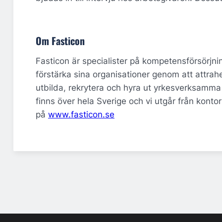
Om Fasticon
Fasticon är specialister på kompetensförsörjn
förstärka sina organisationer genom att attrah
utbilda, rekrytera och hyra ut yrkesverksamm
finns över hela Sverige och vi utgår från kont
på
www.fasticon.se