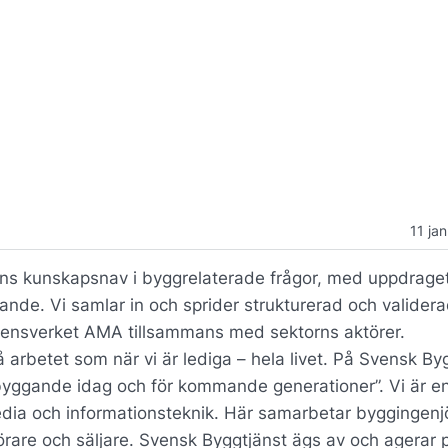
11 ja
s kunskapsnav i byggrelaterade frågor, med uppdraget
ande. Vi samlar in och sprider strukturerad och valider
rensverket AMA tillsammans med sektorns aktörer.
 arbetet som när vi är lediga – hela livet. På Svensk By
lsbyggande idag och för kommande generationer”. Vi är e
dia och informationsteknik. Här samarbetar byggingenj
rare och säljare. Svensk Byggtjänst ägs av och agerar 