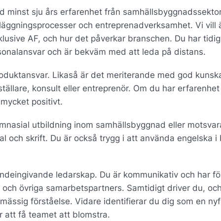
ed minst sju års erfarenhet från samhällsbyggnadssekto
läggningsprocesser och entreprenadverksamhet. Vi vill 
lusive AF, och hur det påverkar branschen. Du har tidi
sonalansvar och är bekväm med att leda på distans.
produktansvar. Likaså är det meriterande med god kuns
ställare, konsult eller entreprenör. Om du har erfarenhe
mycket positivt.
gymnasial utbildning inom samhällsbyggnad eller motsva
al och skrift. Du är också trygg i att använda engelska i
oendeingivande ledarskap. Du är kommunikativ och har 
 och övriga samarbetspartners. Samtidigt driver du, och
mässig förståelse. Vidare identifierar du dig som en nyf
 att få teamet att blomstra.