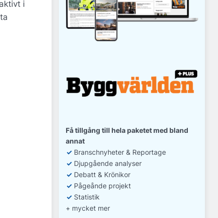
ktivt i
ta
Få tillgång till hela paketet med bland
annat
✓
Branschnyheter & Reportage
✓
D
jupgående analyser
✓
Debatt
& Krönikor
✓
Pågeånde projekt
✓
Statistik
+ mycket mer