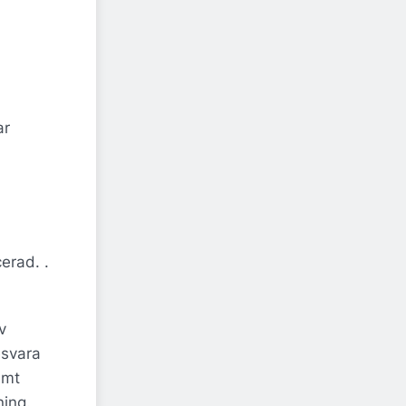
ar
erad. .
v
esvara
amt
ning.