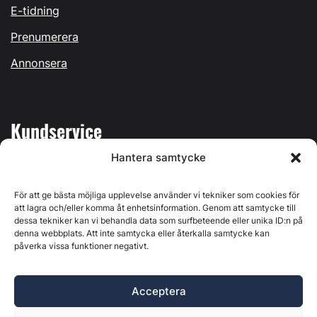
E-tidning
Prenumerera
Annonsera
Kundservice
Hantera samtycke
Mina sidor
Kontakta oss
För att ge bästa möjliga upplevelse använder vi tekniker som cookies för
att lagra och/eller komma åt enhetsinformation. Genom att samtycke till
dessa tekniker kan vi behandla data som surfbeteende eller unika ID:n på
denna webbplats. Att inte samtycka eller återkalla samtycke kan
påverka vissa funktioner negativt.
Byggvärlden produceras av
Svenska Media i Ljusdal AB
,
Östernäsvägen 1, 827 32 Ljusdal, org.nr: 556625-6425 -
Acceptera
Ansvarig utgivare: Henrik Ekberg. Innehållet på denna
webbplats är upphovsrättsligt skyddat. Ange källa vid citering.