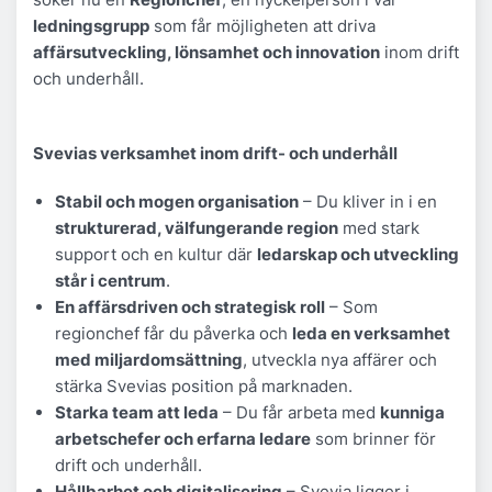
ledningsgrupp
som får möjligheten att driva
affärsutveckling, lönsamhet och innovation
inom drift
och underhåll.
Svevias verksamhet inom drift- och underhåll
Stabil och mogen organisation
– Du kliver in i en
strukturerad, välfungerande region
med stark
support och en kultur där
ledarskap och utveckling
står i centrum
.
En affärsdriven och strategisk roll
– Som
regionchef får du påverka och
leda en verksamhet
med miljardomsättning
, utveckla nya affärer och
stärka Svevias position på marknaden.
Starka team att leda
– Du får arbeta med
kunniga
arbetschefer och erfarna ledare
som brinner för
drift och underhåll.
Hållbarhet och digitalisering
– Svevia ligger i