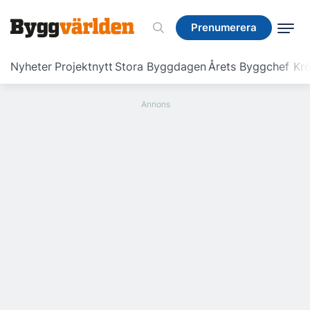
Prenumerera
Prenumerera
Nyheter
Projektnytt
Stora Byggdagen
Årets Byggchef
Krö