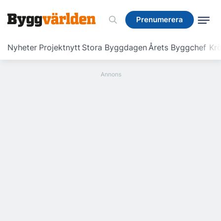
Prenumerera
Prenumerera
Nyheter
Projektnytt
Stora Byggdagen
Årets Byggchef
Krö