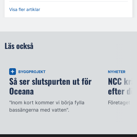
Visa fler artiklar
Läs också
BYGGPROJEKT
NYHETER
Så ser slutspurten ut för
NCC kräv
Oceana
efter dö
"Inom kort kommer vi börja fylla
Företaget ac
bassängerna med vatten".