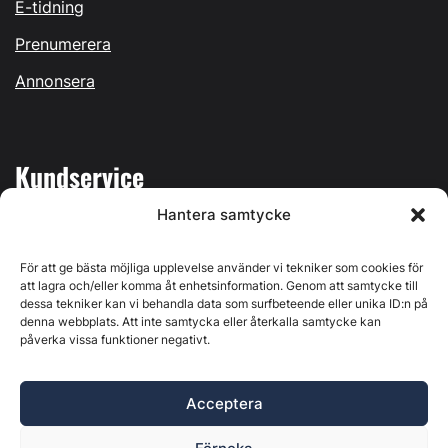
E-tidning
Prenumerera
Annonsera
Kundservice
Hantera samtycke
Mina sidor
Kontakta oss
För att ge bästa möjliga upplevelse använder vi tekniker som cookies för
att lagra och/eller komma åt enhetsinformation. Genom att samtycke till
dessa tekniker kan vi behandla data som surfbeteende eller unika ID:n på
denna webbplats. Att inte samtycka eller återkalla samtycke kan
påverka vissa funktioner negativt.
Byggvärlden produceras av
Svenska Media i Ljusdal AB
,
Östernäsvägen 1, 827 32 Ljusdal, org.nr: 556625-6425 -
Acceptera
Ansvarig utgivare: Henrik Ekberg. Innehållet på denna
webbplats är upphovsrättsligt skyddat. Ange källa vid citering.