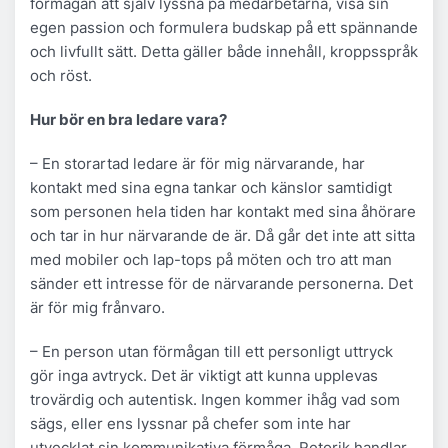
förmågan att själv lyssna på medarbetarna, visa sin
egen passion och formulera budskap på ett spännande
och livfullt sätt. Detta gäller både innehåll, kroppsspråk
och röst.
Hur bör en bra ledare vara?
– En storartad ledare är för mig närvarande, har
kontakt med sina egna tankar och känslor samtidigt
som personen hela tiden har kontakt med sina åhörare
och tar in hur närvarande de är. Då går det inte att sitta
med mobiler och lap-tops på möten och tro att man
sänder ett intresse för de närvarande personerna. Det
är för mig frånvaro.
– En person utan förmågan till ett personligt uttryck
gör inga avtryck. Det är viktigt att kunna upplevas
trovärdig och autentisk. Ingen kommer ihåg vad som
sägs, eller ens lyssnar på chefer som inte har
utvecklat sin kommunikativa förmåga. Retorik handlar