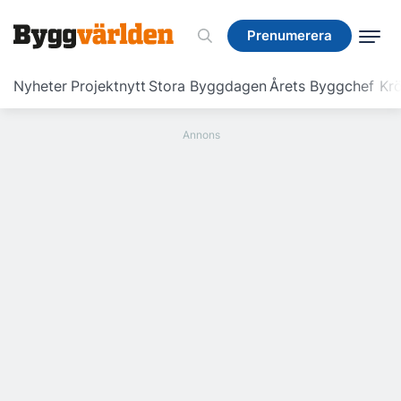
Prenumerera
Prenumerera
Nyheter
Projektnytt
Stora Byggdagen
Årets Byggchef
Krö