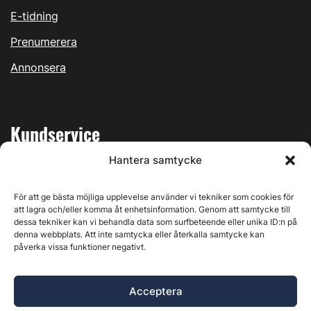
E-tidning
Prenumerera
Annonsera
Kundservice
Hantera samtycke
Mina sidor
Kontakta oss
För att ge bästa möjliga upplevelse använder vi tekniker som cookies för
att lagra och/eller komma åt enhetsinformation. Genom att samtycke till
dessa tekniker kan vi behandla data som surfbeteende eller unika ID:n på
denna webbplats. Att inte samtycka eller återkalla samtycke kan
påverka vissa funktioner negativt.
Byggvärlden produceras av
Svenska Media i Ljusdal AB
,
Östernäsvägen 1, 827 32 Ljusdal, org.nr: 556625-6425 -
Acceptera
Ansvarig utgivare: Henrik Ekberg. Innehållet på denna
webbplats är upphovsrättsligt skyddat. Ange källa vid citering.