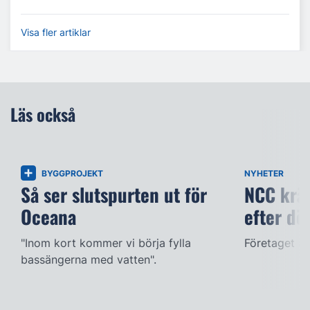
Visa fler artiklar
Läs också
BYGGPROJEKT
NYHETER
Så ser slutspurten ut för
NCC kräv
Oceana
efter dö
"Inom kort kommer vi börja fylla
Företaget ac
bassängerna med vatten".