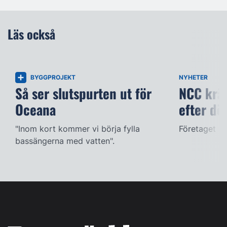
Läs också
BYGGPROJEKT
NYHETER
Så ser slutspurten ut för
NCC kräv
Oceana
efter dö
"Inom kort kommer vi börja fylla
Företaget ac
bassängerna med vatten".