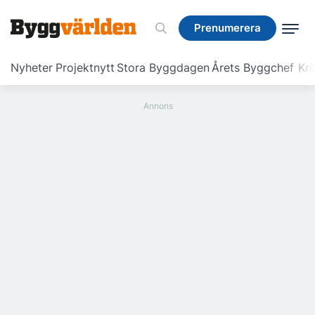
Prenumerera
Prenumerera
Nyheter
Projektnytt
Stora Byggdagen
Årets Byggchef
Krö