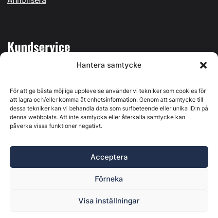
Kundservice
Hantera samtycke
Mina sidor
Kontakta oss
För att ge bästa möjliga upplevelse använder vi tekniker som cookies för
att lagra och/eller komma åt enhetsinformation. Genom att samtycke till
dessa tekniker kan vi behandla data som surfbeteende eller unika ID:n på
denna webbplats. Att inte samtycka eller återkalla samtycke kan
påverka vissa funktioner negativt.
Byggvärlden produceras av
Svenska Media i Ljusdal AB
,
Östernäsvägen 1, 827 32 Ljusdal, org.nr: 556625-6425 -
Acceptera
Ansvarig utgivare: Henrik Ekberg. Innehållet på denna
webbplats är upphovsrättsligt skyddat. Ange källa vid citering.
Förneka
Byggvärlden är en del av
Marknadsdatagruppen
.
Policy för datahantering, integritet och cookies
Visa inställningar