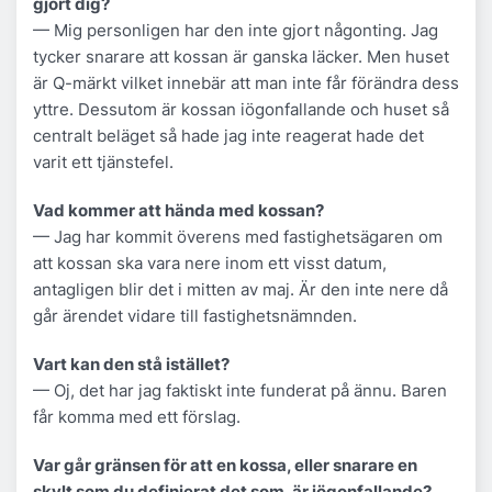
gjort dig?
— Mig personligen har den inte gjort någonting. Jag
tycker snarare att kossan är ganska läcker. Men huset
är Q-märkt vilket innebär att man inte får förändra dess
yttre. Dessutom är kossan iögonfallande och huset så
centralt beläget så hade jag inte reagerat hade det
varit ett tjänstefel.
Vad kommer att hända med kossan?
— Jag har kommit överens med fastighetsägaren om
att kossan ska vara nere inom ett visst datum,
antagligen blir det i mitten av maj. Är den inte nere då
går ärendet vidare till fastighetsnämnden.
Vart kan den stå istället?
— Oj, det har jag faktiskt inte funderat på ännu. Baren
får komma med ett förslag.
Var går gränsen för att en kossa, eller snarare en
skylt som du definierat det som, är iögonfallande?