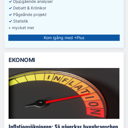
✓
D
jupgående analyser
✓
Debatt
& Krönikor
✓
Pågeånde projekt
✓
Statistik
+ mycket mer
Kom igång med +Plus
EKONOMI
Inflationsökningen: Så påverkas byggbranschen