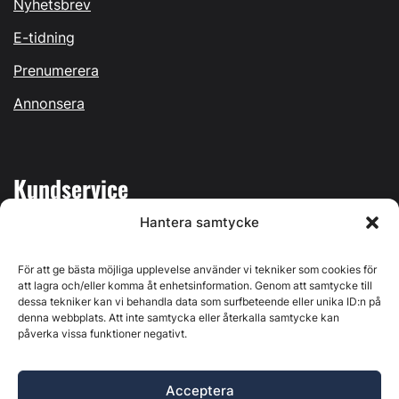
Nyhetsbrev
E-tidning
Prenumerera
Annonsera
Kundservice
Hantera samtycke
Mina sidor
Kontakta oss
För att ge bästa möjliga upplevelse använder vi tekniker som cookies för
att lagra och/eller komma åt enhetsinformation. Genom att samtycke till
dessa tekniker kan vi behandla data som surfbeteende eller unika ID:n på
denna webbplats. Att inte samtycka eller återkalla samtycke kan
påverka vissa funktioner negativt.
Byggvärlden produceras av
Svenska Media i Ljusdal AB
,
Östernäsvägen 1, 827 32 Ljusdal, org.nr: 556625-6425 -
Acceptera
Ansvarig utgivare: Henrik Ekberg. Innehållet på denna