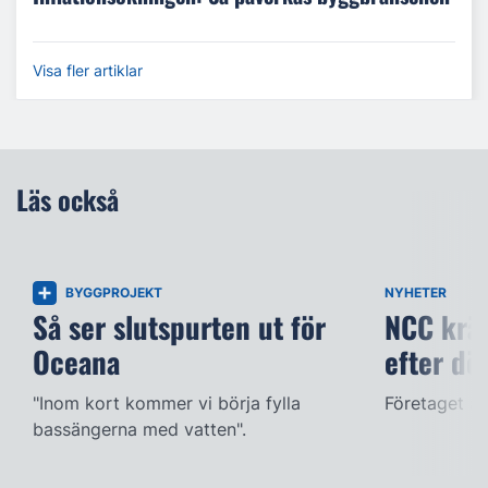
Visa fler artiklar
Läs också
BYGGPROJEKT
NYHETER
Så ser slutspurten ut för
NCC kräv
Oceana
efter dö
"Inom kort kommer vi börja fylla
Företaget ac
bassängerna med vatten".