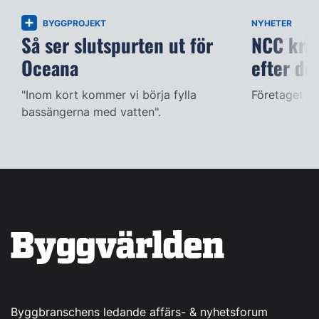
BYGGPROJEKT
NYHETER
Så ser slutspurten ut för
NCC kräv
Oceana
efter dö
"Inom kort kommer vi börja fylla
Företaget ac
bassängerna med vatten".
Byggbranschens ledande affärs- & nyhetsforum