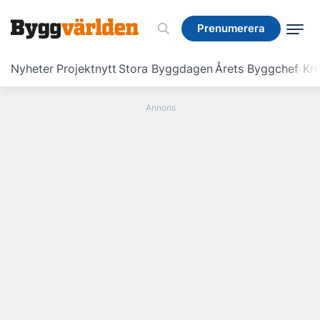
Prenumerera
Prenumerera
Nyheter
Projektnytt
Stora Byggdagen
Årets Byggchef
Krö