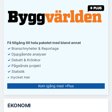
Få tillgång till hela paketet med bland annat
✓
Branschnyheter & Reportage
✓
D
jupgående analyser
✓
Debatt
& Krönikor
✓
Pågeånde projekt
✓
Statistik
+ mycket mer
Kom igång med +Plus
EKONOMI