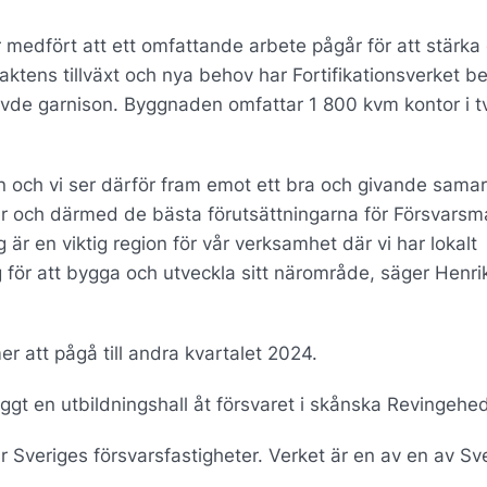
medfört att ett omfattande arbete pågår för att stärka
ktens tillväxt och nya behov har Fortifikationsverket be
vde garnison. Byggnaden omfattar 1 800 kvm kontor i t
onen och vi ser därför fram emot ett bra och givande sama
eter och därmed de bästa förutsättningarna för Försvars
 är en viktig region för vår verksamhet där vi har lokalt
ör att bygga och utveckla sitt närområde, säger Henri
att pågå till andra kvartalet 2024.
gt en utbildningshall åt försvaret i skånska Revingehe
ar Sveriges försvarsfastigheter. Verket är en av en av Sv