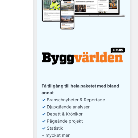
Få tillgång till hela paketet med bland
annat
✓
Branschnyheter & Reportage
✓
D
jupgående analyser
✓
Debatt
& Krönikor
✓
Pågeånde projekt
✓
Statistik
+ mycket mer