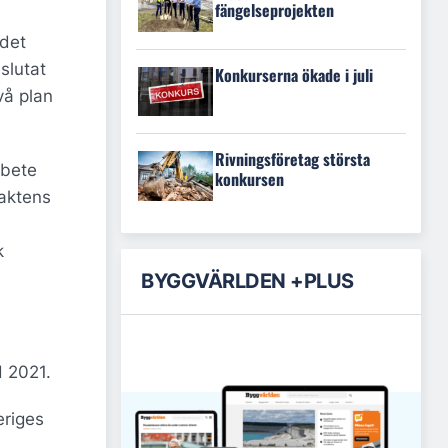
fängelseprojekten
 det
slutat
Konkurserna ökade i juli
vå plan
Rivningsföretag största
rbete
konkursen
maktens
k
BYGGVÄRLDEN +PLUS
d 2021.
eriges