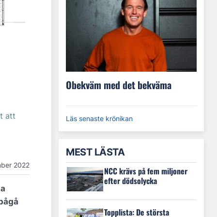
Obekväm med det bekväma
t att
Läs senaste krönikan
MEST LÄSTA
ber 2022
NCC krävs på fem miljoner
efter dödsolycka
da
 pågå
Topplista: De största