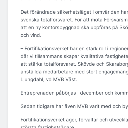
Det förändrade säkerhetsläget i omvärlden har 
svenska totalförsvaret. För att möta Försvarsma
att en ny kontorsbyggnad ska uppföras på Skö
och vind.
– Fortifikationsverket har en stark roll i regi
där vi tillsammans skapar kvalitativa fastigh
att stärka totalförsvaret. Skövde och Skaraborg
anställda medarbetare med stort engagemang f
Ljungdahl, vd MVB Väst.
Entreprenaden påbörjas i december och kommer 
Sedan tidigare har även MVB varit med och byg
Fortifikationsverket äger, förvaltar och utveckl
största fastighetsägare.