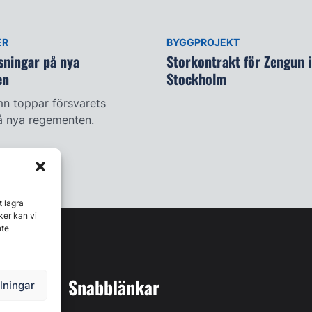
ER
BYGGPROJEKT
sningar på nya
Storkontrakt för Zengun i
en
Stockholm
mn toppar försvarets
å nya regementen.
t lagra
ker kan vi
nte
Snabblänkar
llningar