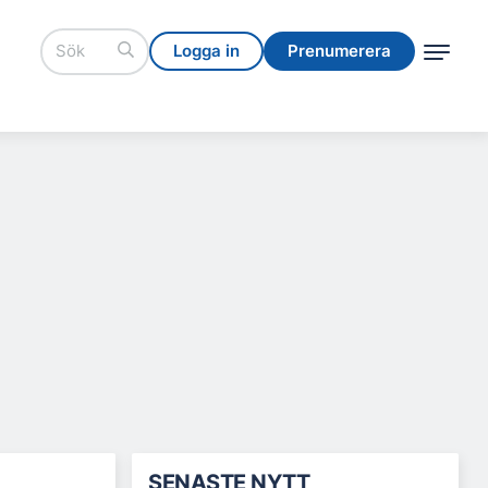
Logga in
Prenumerera
Logga in
Prenumerera
SENASTE NYTT