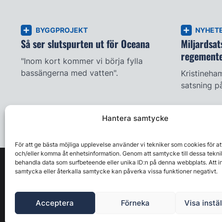
BYGGPROJEKT
NYHET
Så ser slutspurten ut för Oceana
Miljardsat
regement
"Inom kort kommer vi börja fylla
bassängerna med vatten".
Kristineha
satsning p
Hantera samtycke
För att ge bästa möjliga upplevelse använder vi tekniker som cookies för at
och/eller komma åt enhetsinformation. Genom att samtycke till dessa tekni
behandla data som surfbeteende eller unika ID:n på denna webbplats. Att i
samtycka eller återkalla samtycke kan påverka vissa funktioner negativt.
Acceptera
Förneka
Visa instä