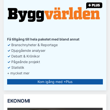
Få tillgång till hela paketet med bland annat
✓
Branschnyheter & Reportage
✓
D
jupgående analyser
✓
Debatt
& Krönikor
✓
Pågeånde projekt
✓
Statistik
+ mycket mer
Kom igång med +Plus
EKONOMI