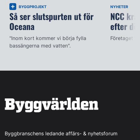
BYGGPROJEKT
NYHETER
Så ser slutspurten ut för
NCC kräv
Oceana
efter dö
"Inom kort kommer vi börja fylla
Företaget ac
bassängerna med vatten".
Byggbranschens ledande affärs- & nyhetsforum