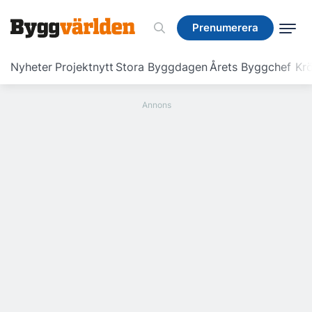
Prenumerera
Prenumerera
Nyheter
Projektnytt
Stora Byggdagen
Årets Byggchef
Krö