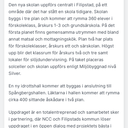
Den nya skolan uppförs centralt i Filipstad, på ett
område där det har stått en skola tidigare. Skolan
byggs i tre plan och kommer att rymma 360 elever i
förskoleklass, årskurs 1-3 och grundsärskola. På det
första planet finns gemensamma utrymmen med bland
annat matsal och mottagningskök. Plan två har plats
för förskoleklasser, årskurs ett och särskolan. Högst
upp blir det klassrum för årskurs två och tre samt
lokaler för slöjdundervisning. På taket placeras
solceller och skolan uppförs enligt Miljöbyggnad nivå
Silver.
En ny idrottshall kommer att byggas i anslutning till
Spångbergshallen. Läktarna i hallen kommer att rymma
cirka 400 sittande åskådare i två plan.
Uppdraget är en totalentreprenad och samarbetet sker
i partnering, där NCC och Filipstads kommun löser
uppdraget i en öppen dialog med projektets bästa i